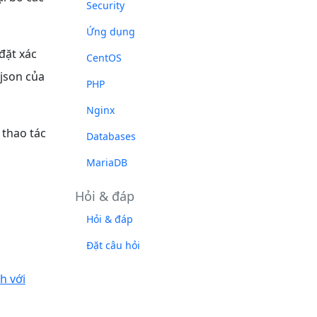
Security
Ứng dụng
 đặt xác
CentOS
.json của
PHP
Nginx
 thao tác
Databases
MariaDB
Hỏi & đáp
Hỏi & đáp
Đặt câu hỏi
h với