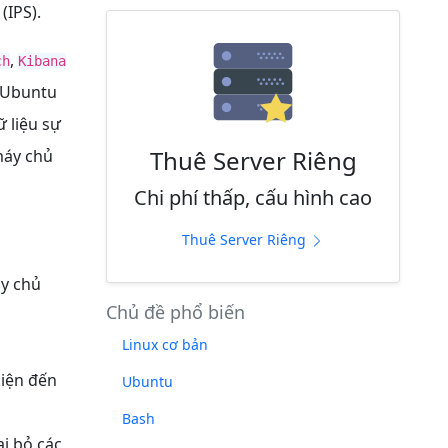
(IPS).
,
ch
Kibana
n Ubuntu
 liệu sự
Thuê Server Riêng
máy chủ
Chi phí thấp, cấu hình cao
Thuê Server Riêng
áy chủ
Chủ đề phổ biến
Linux cơ bản
kiện đến
Ubuntu
Bash
ại bỏ các