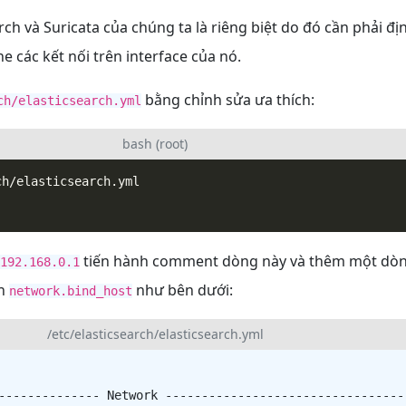
rch và Suricata của chúng ta là riêng biệt do đó cần phải đị
e các kết nối trên interface của nó.
bằng chỉnh sửa ưa thích:
ch/elasticsearch.yml
bash (root)
tiến hành comment dòng này và thêm một dòn
192.168.0.1
nh
như bên dưới:
network.bind_host
/etc/elasticsearch/elasticsearch.yml
-------------- Network ----------------------------------