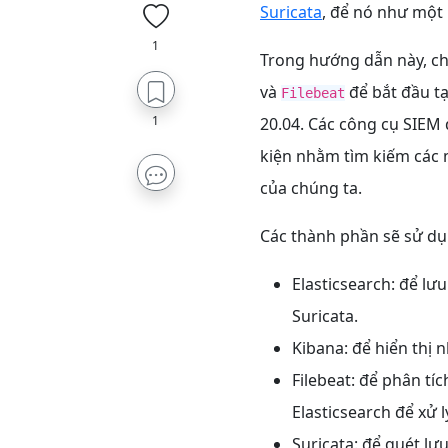
Suricata
, để nó như một
1
Trong hướng dẫn này, ch
và
để bắt đầu tạ
Filebeat
1
20.04. Các công cụ SIEM 
kiện nhằm tìm kiếm các
của chúng ta.
Các thành phần sẽ sử dụ
Elasticsearch: để lư
Suricata.
Kibana: để hiển thị 
Filebeat: để phân tí
Elasticsearch để xử l
Suricata: để quét lư