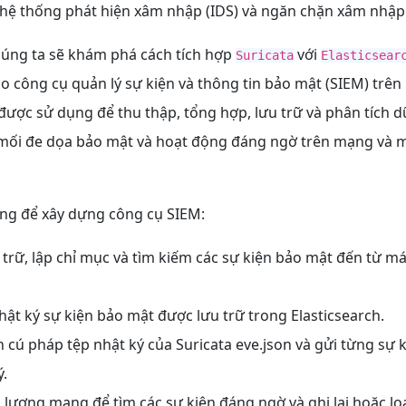
 hệ thống phát hiện xâm nhập (IDS) và ngăn chặn xâm nhập 
úng ta sẽ khám phá cách tích hợp
với
Suricata
Elasticsear
o công cụ quản lý sự kiện và thông tin bảo mật (SIEM) trê
được sử dụng để thu thập, tổng hợp, lưu trữ và phân tích dữ
 mối đe dọa bảo mật và hoạt động đáng ngờ trên mạng và 
ng để xây dựng công cụ SIEM:
u trữ, lập chỉ mục và tìm kiếm các sự kiện bảo mật đến từ m
nhật ký sự kiện bảo mật được lưu trữ trong Elasticsearch.
ch cú pháp tệp nhật ký của Suricata eve.json và gửi từng sự 
ý.
u lượng mạng để tìm các sự kiện đáng ngờ và ghi lại hoặc lo