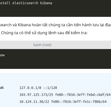
csearch và Kibana hoàn tất chúng ta cần tiến hành lưu lại địa
 Chúng ta có thể sử dụng lệnh sau để kiểm tra:
bash (root)
WN        127.0.0.1/8 ::1/128

          103.97.125.173/25 fe80::f816:3eff:febd:cbdf/64
