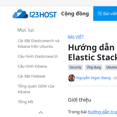
Cộng đồng
Bài viế
Mục lục
BÀI VIẾT
Cài đặt Elasticsearch và
Hướng dẫn c
Kibana trên Ubuntu
Elastic Sta
Cấu hình Elasticsearch
Cấu hình Kibana
Security
Ứng dụng
Ubuntu
Cài đặt Filebeat
Nguyễn Ngọc Đang
- 2
Tổng quan SIEM của
Kibana
Giới thiệu
Tổng kết
Trong bài
hướng dẫn trướ