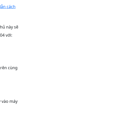
ẫn cách
chủ này sẽ
04 với:
 trên cùng
ey vào máy