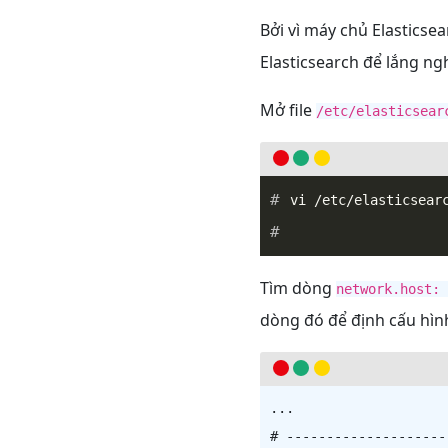
Bởi vì máy chủ Elasticsea
Elasticsearch để lắng ngh
Mở file
/etc/elasticsear
_
Tìm dòng
network.host: 
dòng đó để định cấu hì
...

# --------------------