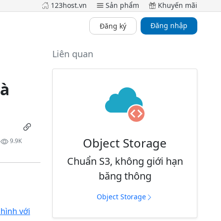
123host.vn
Sản phẩm
Khuyến mãi
Đăng nhập
Đăng ký
Liên quan
và
Object Storage
9.9K
Chuẩn S3, không giới hạn
băng thông
Object Storage
 hình với