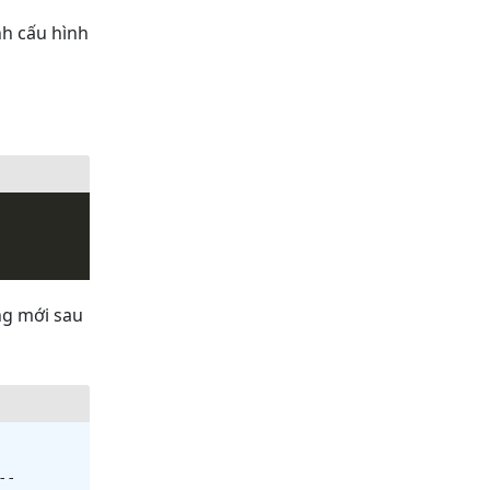
nh cấu hình
g mới sau
-
