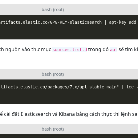
bash (root)
ách nguồn vào thư mục
trong đó
sẽ tìm k
sources.list.d
apt
bash (root)
ể cài đặt Elasticsearch và Kibana bằng cách thực thi lệnh sa
bash (root)