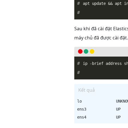
_
Sau khi đã cài đặt Elasti
máy chủ đã được cài đặt.
_
Kết quả
lo               UNKNO
ens3             UP   