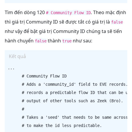
Tìm đến dòng 120
. Theo mặc định
# Community Flow ID
thì giá trị Community ID sẽ được tắt có giá trị là
false
như vậy để bật giá trị Community ID chúng ta sẽ tiến
hành chuyển
thành
như sau:
false
true
Kết quả
...

      # Community Flow ID

      # Adds a 'community_id' field to EVE records. T
      # records a predictable flow ID that can be use
      # output of other tools such as Zeek (Bro).

      #

      # Takes a 'seed' that needs to be same across s
      # to make the id less predictable.
