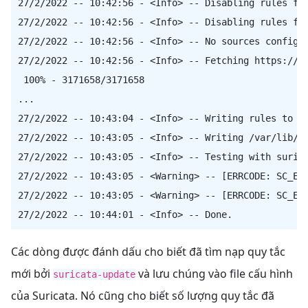
27/2/2022 -- 10:42:56 - <Info> -- Disabling rules for
27/2/2022 -- 10:42:56 - <Info> -- Disabling rules for
27/2/2022 -- 10:42:56 - <Info> -- No sources configur
27/2/2022 -- 10:42:56 - <Info> -- Fetching https://ru
 100% - 3171658/3171658

...

27/2/2022 -- 10:43:04 - <Info> -- Writing rules to /v
27/2/2022 -- 10:43:05 - <Info> -- Writing /var/lib/su
27/2/2022 -- 10:43:05 - <Info> -- Testing with surica
27/2/2022 -- 10:43:05 - <Warning> -- [ERRCODE: SC_ERR
27/2/2022 -- 10:43:05 - <Warning> -- [ERRCODE: SC_ERR
Các dòng được đánh dấu cho biết đã tìm nạp quy tắc
mới bởi
và lưu chúng vào file cấu hình
suricata-update
của Suricata. Nó cũng cho biết số lượng quy tắc đã