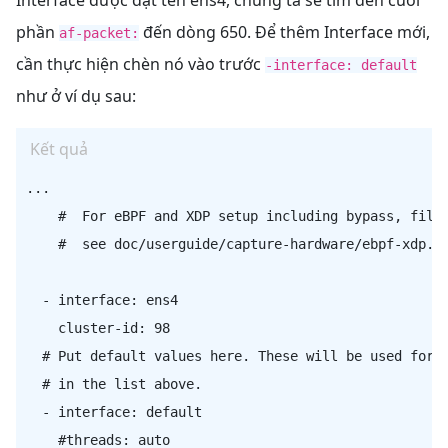
Interface được đặt tên ens4, chúng ta sẽ tìm đến cuối
phần
đến dòng 650. Để thêm Interface mới,
af-packet:
cần thực hiện chèn nó vào trước
-interface: default
như ở ví dụ sau:
Kết quả
...

    #  For eBPF and XDP setup including bypass, filte
    #  see doc/userguide/capture-hardware/ebpf-xdp.rs
  - interface: ens4

    cluster-id: 98

  # Put default values here. These will be used for a
  # in the list above.

  - interface: default

    #threads: auto
