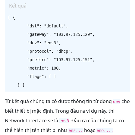
Kết quả
[ {

        "dst": "default",

        "gateway": "103.97.125.129",

        "dev": "ens3",

        "protocol": "dhcp",

        "prefsrc": "103.97.125.151",

        "metric": 100,

        "flags": [ ]

Từ kết quả chúng ta có được thông tin từ dòng
cho
dev
biết thiết bị mặc định. Trong đầu ra ví dụ này, thì
Network Interface sẽ là
. Đầu ra của chúng ta có
ens3
thể hiển thị tên thiết bị như
hoặc
ens...
eno....