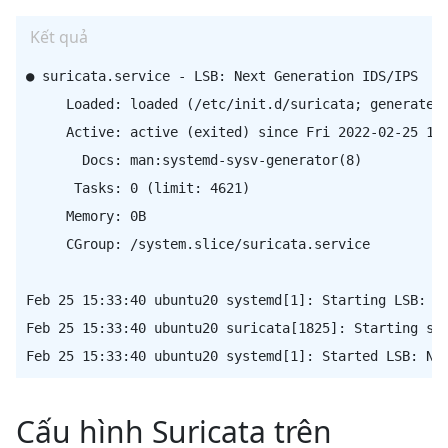
Kết quả
● suricata.service - LSB: Next Generation IDS/IPS

     Loaded: loaded (/etc/init.d/suricata; generated)
     Active: active (exited) since Fri 2022-02-25 15:
       Docs: man:systemd-sysv-generator(8)

      Tasks: 0 (limit: 4621)

     Memory: 0B

     CGroup: /system.slice/suricata.service

Feb 25 15:33:40 ubuntu20 systemd[1]: Starting LSB: Ne
Feb 25 15:33:40 ubuntu20 suricata[1825]: Starting sur
Cấu hình Suricata trên