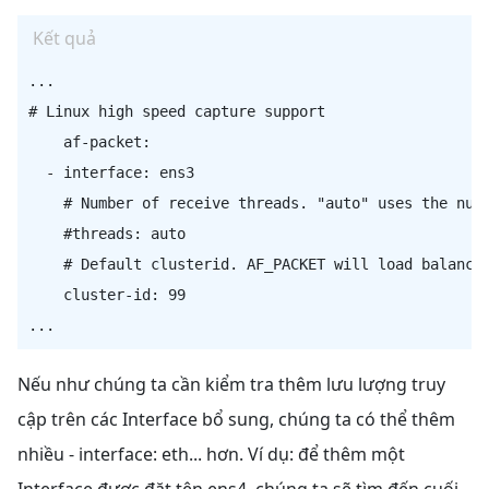
Kết quả
...

# Linux high speed capture support

    af-packet:

  - interface: ens3

    # Number of receive threads. "auto" uses the numb
    #threads: auto

    # Default clusterid. AF_PACKET will load balance 
    cluster-id: 99

Nếu như chúng ta cần kiểm tra thêm lưu lượng truy
cập trên các Interface bổ sung, chúng ta có thể thêm
nhiều - interface: eth... hơn. Ví dụ: để thêm một