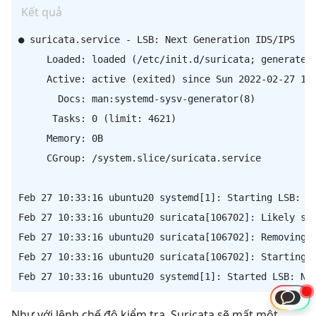
Kết quả
● suricata.service - LSB: Next Generation IDS/IPS

     Loaded: loaded (/etc/init.d/suricata; generated)
     Active: active (exited) since Sun 2022-02-27 10:
       Docs: man:systemd-sysv-generator(8)

      Tasks: 0 (limit: 4621)

     Memory: 0B

     CGroup: /system.slice/suricata.service

Feb 27 10:33:16 ubuntu20 systemd[1]: Starting LSB: Ne
Feb 27 10:33:16 ubuntu20 suricata[106702]: Likely sta
Feb 27 10:33:16 ubuntu20 suricata[106702]: Removing s
Feb 27 10:33:16 ubuntu20 suricata[106702]: Starting s
Như với lệnh chế độ kiểm tra, Suricata sẽ mất một