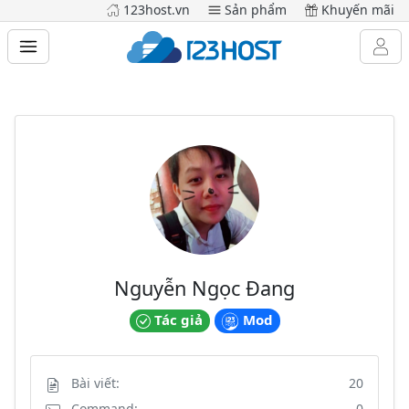
123host.vn
Sản phẩm
Khuyến mãi
Nguyễn Ngọc Đang
Tác giả
Mod
Bài viết:
20
Command:
0