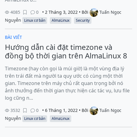
4085
0
• 2 Tháng 3, 2022 • Bởi
Tuấn Ngọc
Nguyễn
Linux cơ bản
AlmaLinux
Security
BÀI VIẾT
Hướng dẫn cài đặt timezone và
đồng bộ thời gian trên AlmaLinux 8
Timezone (hay còn gọi là múi giờ) là một vùng địa lý
trên trái đất mà người ta quy ước có cùng một thời
gian. Timezone trên máy chủ rất quan trọng bởi nó
ảnh thưởng đến thời gian thực hiện các tác vụ, lưu file
log cũng n...
3532
0
• 6 Tháng 1, 2022 • Bởi
Tuấn Ngọc
Nguyễn
Linux cơ bản
AlmaLinux