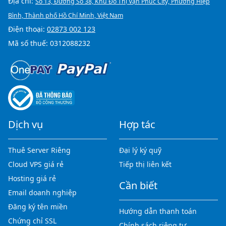
Địa chỉ:
Số 13, Đường Số 38, Khu Đô Thị Vạn Phúc City, Phường Hiệp
Bình, Thành phố Hồ Chí Minh, Việt Nam
Điện thoại:
02873 002 123
Mã số thuế: 0312088232
Dịch vụ
Hợp tác
Thuê Server Riêng
Đại lý ký quỹ
Cloud VPS giá rẻ
Tiếp thị liên kết
Hosting giá rẻ
Cần biết
Email doanh nghiệp
Đăng ký tên miền
Hướng dẫn thanh toán
Chứng chỉ SSL
Chính sách riêng tư