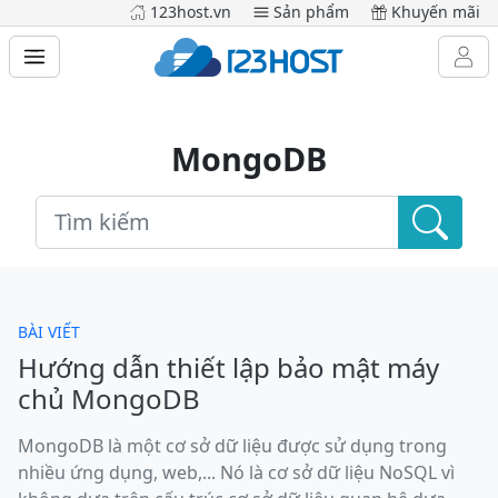
123host.vn
Sản phẩm
Khuyến mãi
MongoDB
BÀI VIẾT
Hướng dẫn thiết lập bảo mật máy
chủ MongoDB
MongoDB là một cơ sở dữ liệu được sử dụng trong
nhiều ứng dụng, web,... Nó là cơ sở dữ liệu NoSQL vì