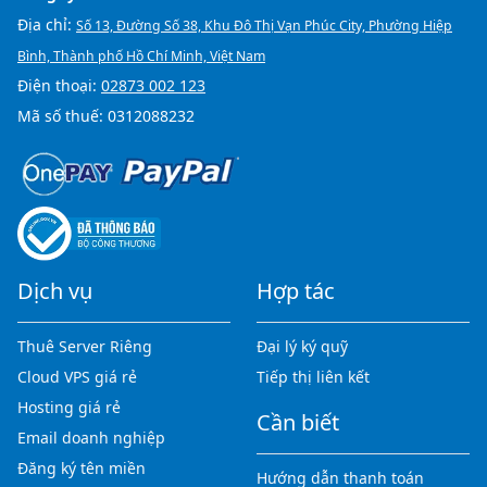
Địa chỉ:
Số 13, Đường Số 38, Khu Đô Thị Vạn Phúc City, Phường Hiệp
Bình, Thành phố Hồ Chí Minh, Việt Nam
Điện thoại:
02873 002 123
Mã số thuế: 0312088232
Dịch vụ
Hợp tác
Thuê Server Riêng
Đại lý ký quỹ
Cloud VPS giá rẻ
Tiếp thị liên kết
Hosting giá rẻ
Cần biết
Email doanh nghiệp
Đăng ký tên miền
Hướng dẫn thanh toán