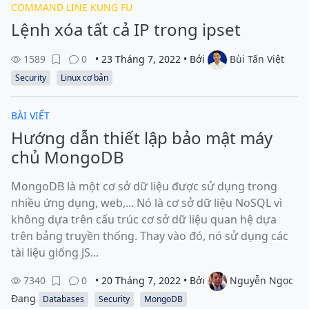
COMMAND LINE KUNG FU
Lệnh xóa tất cả IP trong ipset
1589
0
• 23 Tháng 7, 2022 • Bởi
Bùi Tấn Việt
Security
Linux cơ bản
BÀI VIẾT
Hướng dẫn thiết lập bảo mật máy
chủ MongoDB
MongoDB là một cơ sở dữ liệu được sử dụng trong
nhiều ứng dụng, web,... Nó là cơ sở dữ liệu NoSQL vì
không dựa trên cấu trúc cơ sở dữ liệu quan hệ dựa
trên bảng truyền thống. Thay vào đó, nó sử dụng các
tài liệu giống JS...
7340
0
• 20 Tháng 7, 2022 • Bởi
Nguyễn Ngọc
Đang
Databases
Security
MongoDB