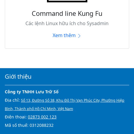
Command line Kung Fu
Các lệnh Linux hữu ích cho Sysadmin
Xem thêm
Giới thiệu
Công ty TNHH Lưu Trữ Số
Địa chỉ:
Số 13, Đường Số 38, Khu Đô Thị Vạn Phúc City, Phường Hiệp
Bình, Thành phố Hồ Chí Minh, Việt Nam
Điện thoại:
02873 002 123
Mã số thuế: 0312088232