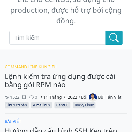
production, được hỗ trợ bởi cộng
đồng.
COMMAND LINE KUNG FU
Lệnh kiểm tra ứng dụng được cài
bằng gói RPM nào
1522
0
• 11 Tháng 7, 2022 • Bởi
Bùi Tấn Việt
Linux cơ bản
AlmaLinux
CentOS
Rocky Linux
BÀI VIẾT
Hướng dẫn cấu hình SSH Key trên