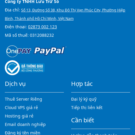
Công ty TNHH Lưu Trữ Số
Địa chỉ:
Số 13, Đường Số 38, Khu Đô Thị Vạn Phúc City, Phường Hiệp
Bình, Thành phố Hồ Chí Minh, Việt Nam
Điện thoại:
02873 002 123
Mã số thuế: 0312088232
Dịch vụ
Hợp tác
Thuê Server Riêng
Đại lý ký quỹ
Cloud VPS giá rẻ
Tiếp thị liên kết
Hosting giá rẻ
Cần biết
Email doanh nghiệp
Đăng ký tên miền