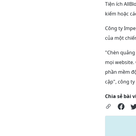
Tiện ích AllB
kiếm hoặc các
Công ty Imper
của một chiến
"Chèn quảng 
mọi website. 
phần mềm độc
cập", công ty
Chia sẻ bài v