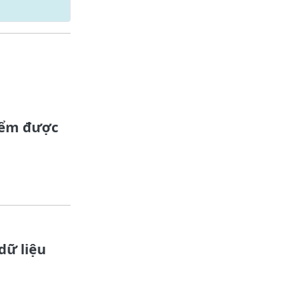
iểm được
dữ liệu