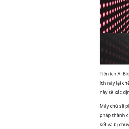
Tiện ích AllB
ích này lại c
này sẽ xác đị
Máy chủ sẽ ph
pháp thành cá
kết và bị ch