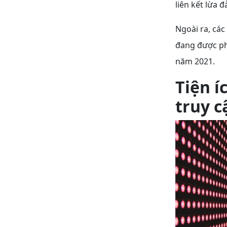
liên kết lừa 
Ngoài ra, các
đang được ph
năm 2021.
Tiện í
truy c