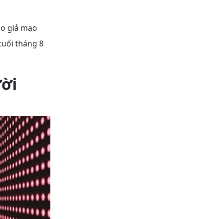
đảo giả mạo
uối tháng 8
ười