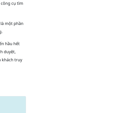
c công cụ tìm
g là một phần
g.
ến hầu hết
nh duyệt,
 khách truy