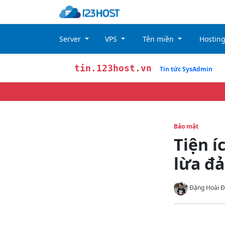
Server
VPS
Tên miền
Hostin
tin.123host.vn
Tin tức SysAdmin
Bảo mật
Tiện í
lừa đả
Đặng Hoài Đ