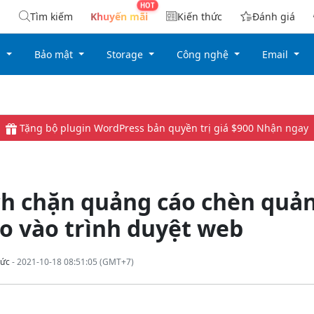
Tìm kiếm
Khuyến mãi
Kiến thức
Đánh giá
g
Bảo mật
Storage
Công nghệ
Email
Tặng bộ plugin WordPress bản quyền trị giá $900
Nhận ngay
ch chặn quảng cáo chèn quả
o vào trình duyệt web
ức
- 2021-10-18 08:51:05 (GMT+7)