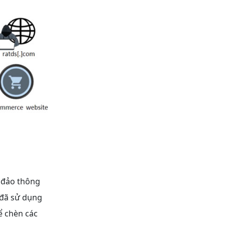
 đảo thông
 đã sử dụng
ể chèn các