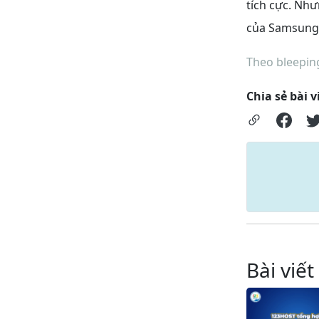
tích cực. Nh
của Samsung, 
Theo
bleepi
Chia sẻ bài v
Bài viết