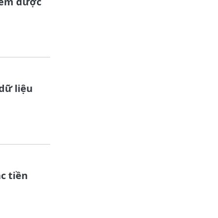
iểm được
dữ liệu
c tiền