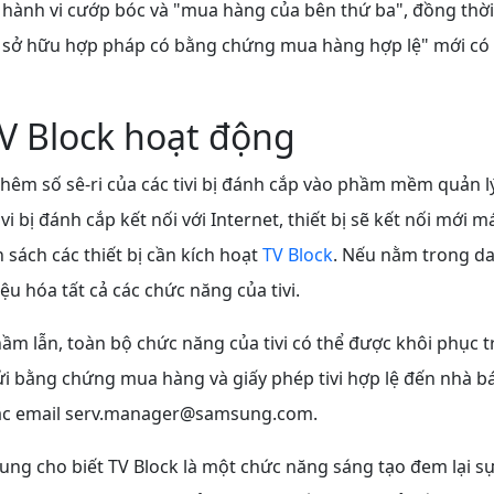
ế hành vi cướp bóc và "mua hàng của bên thứ ba", đồng thờ
ủ sở hữu hợp pháp có bằng chứng mua hàng hợp lệ" mới có
V Block hoạt động
hêm số sê-ri của các tivi bị đánh cắp vào phầm mềm quản l
ivi bị đánh cắp kết nối với Internet, thiết bị sẽ kết nối mới 
 sách các thiết bị cần kích hoạt
TV Block
. Nếu nằm trong da
iệu hóa tất cả các chức năng của tivi.
ầm lẫn, toàn bộ chức năng của tivi có thể được khôi phục 
ửi bằng chứng mua hàng và giấy phép tivi hợp lệ đến nhà bá
c email
serv.manager@samsung.com
.
ng cho biết TV Block là một chức năng sáng tạo đem lại s