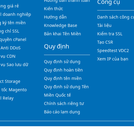
Hướng dẫn thanh toán
Công cụ
ing giá rẻ
Kiến thức
l doanh nghiệp
Hướng dẫn
Danh sách công c
 ký tên miền
Knowledge Base
Tài liệu
g chỉ SSL
Bản khai Tên Miền
Kiểm tra SSL
quyền cPanel
Tạo CSR
Quy định
Anti DDoS
Speedtest VDC2
 vụ CDN
Xem IP của bạn
Quy định sử dụng
 vụ Sao lưu dữ
Quy định hoàn tiền
Quy định tên miền
ct Storage
Quy định sử dụng Tên
 tốc Magento
Miền Quốc tế
l Relay
Chính sách riêng tư
Báo cáo lạm dụng
Copyright © 2012-2026 123HOST.VN - All rights reserved.