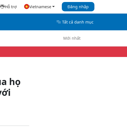
Hỗ trợ
Vietnamese
Đăng nhập
Tất cả danh mục
Mới nhất
ủa họ
với