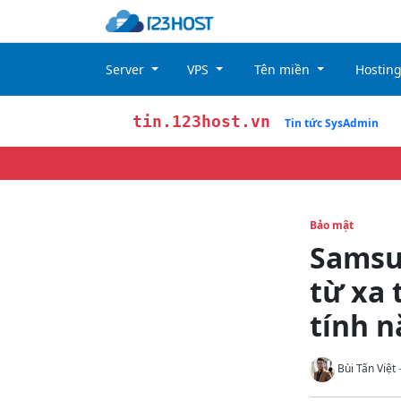
Server
VPS
Tên miền
Hostin
tin.123host.vn
Tin tức SysAdmin
Bảo mật
Samsun
từ xa 
tính n
Bùi Tấn Việt
-