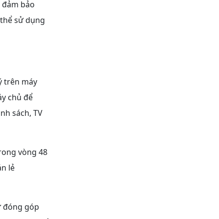
i đảm bảo
 thể sử dụng
ý trên máy
máy chủ để
nh sách, TV
trong vòng 48
n lẻ
ự đóng góp