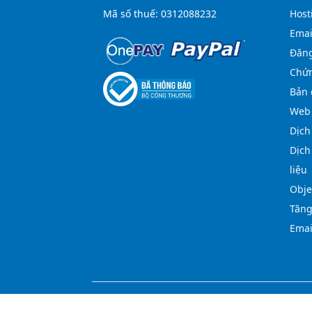
Mã số thuế: 0312088232
Host
Emai
Đăng
Chứn
Bản 
Web 
Dịch
Dịch
liệu
Obje
Tăng
Emai