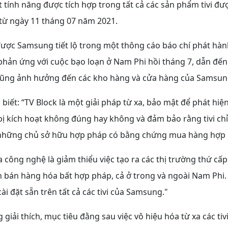
t tính năng được tích hợp trong tất cả các sản phẩm tivi đư
 từ ngày 11 tháng 07 năm 2021.
được Samsung tiết lộ trong một thông cáo báo chí phát hàn
hản ứng với cuộc bạo loạn ở Nam Phi hồi tháng 7, dẫn đế
cũng ảnh hưởng đến các kho hàng và cửa hàng của Samsun
iết: “TV Block là một giải pháp từ xa, bảo mật để phát hiện
ị kích hoạt không đúng hay không và đảm bảo rằng tivi chỉ
những chủ sở hữu hợp pháp có bằng chứng mua hàng hợp l
 công nghệ là giảm thiểu việc tạo ra các thị trường thứ cấp
n bán hàng hóa bất hợp pháp, cả ở trong và ngoài Nam Phi
ài đặt sẵn trên tất cả các tivi của Samsung."
iải thích, mục tiêu đằng sau việc vô hiệu hóa từ xa các tiv