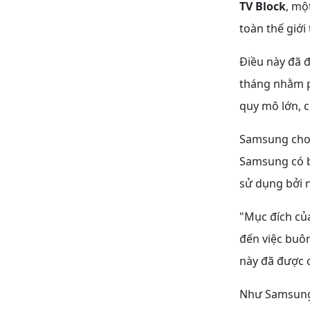
TV Block
, mộ
toàn thế giới
Điều này đã 
tháng nhằm p
quy mô lớn, 
Samsung cho b
Samsung có b
sử dụng bởi 
"Mục đích của
đến việc buô
này đã được c
Như Samsung g