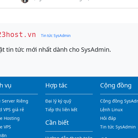
23host.vn
Tin tức SysAdmin
ật tin tức mới nhất dành cho SysAdmin.
h vụ
Hợp tác
Cộng đồng
 Server Riêng
Đại lý ký quỹ
Cộng đồng SysAd
d VPS giá rẻ
Tiếp thị liên kết
Lệnh Linux
 Hosting
Hỏi đáp
Cần biết
e VPS
Tin tức SysAdmin
n8n