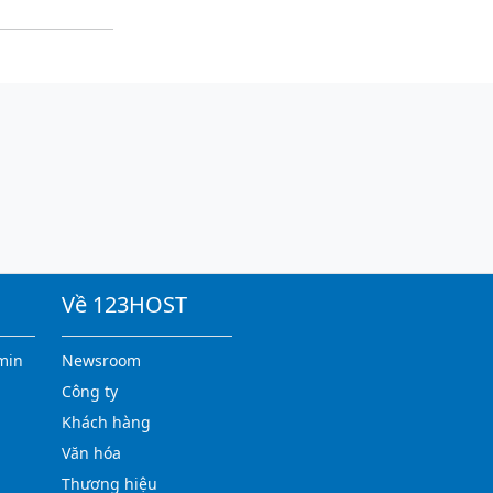
Về 123HOST
min
Newsroom
Công ty
Khách hàng
Văn hóa
Thương hiệu