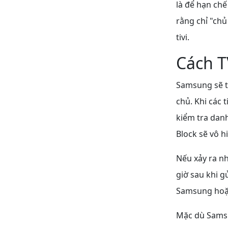
là để hạn ch
rằng chỉ "ch
tivi.
Cách T
Samsung sẽ t
chủ. Khi các t
kiểm tra danh
Block sẽ vô h
Nếu xảy ra nh
giờ sau khi g
Samsung hoặ
Mặc dù Samsu