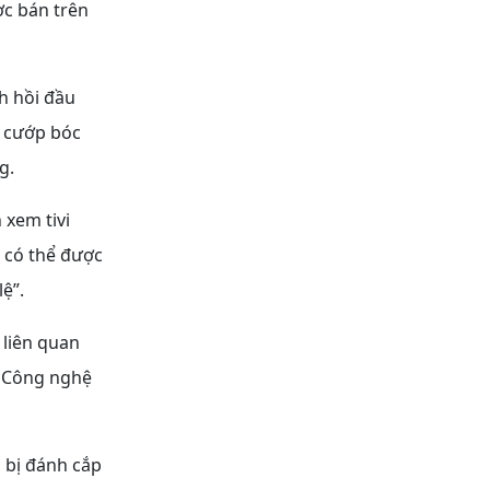
ợc bán trên
h hồi đầu
n cướp bóc
g.
 xem tivi
 có thể được
ệ”.
 liên quan
. Công nghệ
i bị đánh cắp