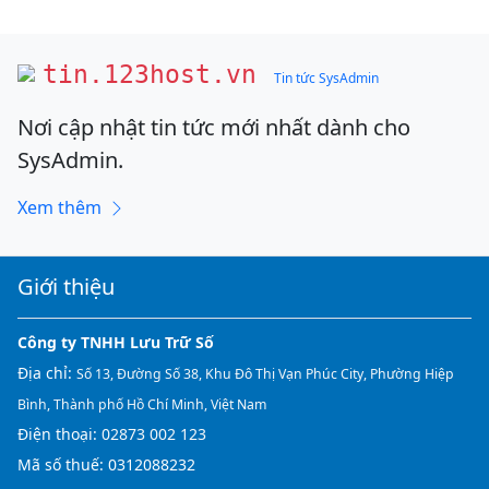
tin.123host.vn
Tin tức SysAdmin
Nơi cập nhật tin tức mới nhất dành cho
SysAdmin.
Xem thêm
Giới thiệu
Công ty TNHH Lưu Trữ Số
Địa chỉ:
Số 13, Đường Số 38, Khu Đô Thị Vạn Phúc City, Phường Hiệp
Bình, Thành phố Hồ Chí Minh, Việt Nam
Điện thoại:
02873 002 123
Mã số thuế: 0312088232