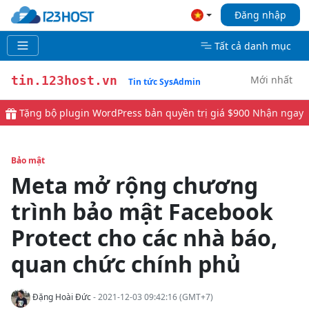
Đăng nhập
Tất cả danh mục
Mới nhất
tin.123host.vn
Tin tức SysAdmin
Tặng bộ plugin WordPress bản quyền trị giá $900
Nhận ngay
Bảo mật
Meta mở rộng chương
trình bảo mật Facebook
Protect cho các nhà báo,
quan chức chính phủ
Đặng Hoài Đức
- 2021-12-03 09:42:16 (GMT+7)