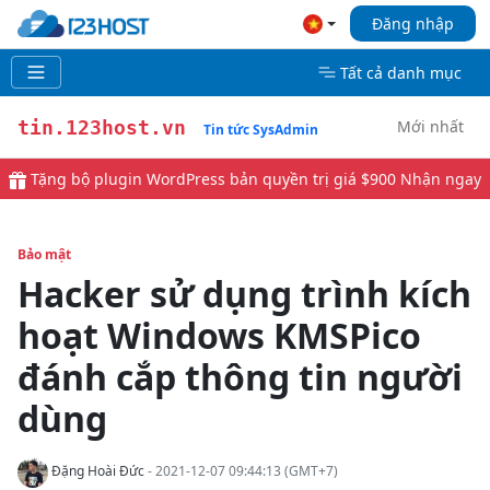
Đăng nhập
Tất cả danh mục
Mới nhất
tin.123host.vn
Tin tức SysAdmin
Tặng bộ plugin WordPress bản quyền trị giá $900
Nhận ngay
Bảo mật
Hacker sử dụng trình kích
hoạt Windows KMSPico
đánh cắp thông tin người
dùng
Đặng Hoài Đức
- 2021-12-07 09:44:13 (GMT+7)