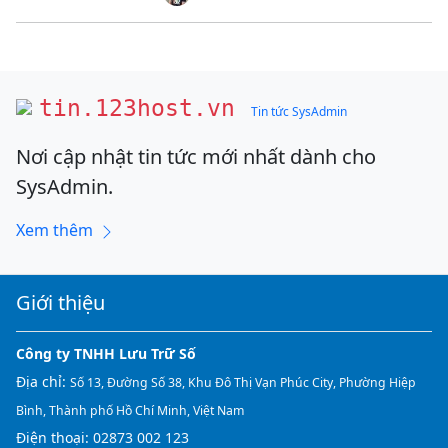
tin.123host.vn
Tin tức SysAdmin
Nơi cập nhật tin tức mới nhất dành cho
SysAdmin.
Xem thêm
Giới thiệu
Công ty TNHH Lưu Trữ Số
Địa chỉ:
Số 13, Đường Số 38, Khu Đô Thị Vạn Phúc City, Phường Hiệp
Bình, Thành phố Hồ Chí Minh, Việt Nam
Điện thoại:
02873 002 123