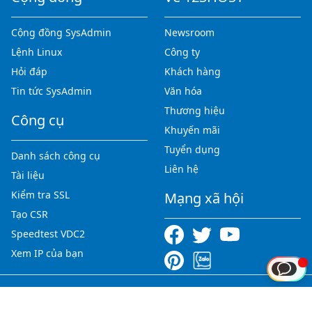
Cộng đồng SysAdmin
Newsroom
Lệnh Linux
Công ty
Hỏi đáp
Khách hàng
Tin tức SysAdmin
Văn hóa
Thương hiệu
Công cụ
Khuyến mãi
Tuyển dụng
Danh sách công cụ
Liên hệ
Tài liệu
Kiểm tra SSL
Mạng xã hội
Tạo CSR
Speedtest VDC2
Xem IP của bạn
Copyright © 2012-2026 123HOST.VN - All rights reserved.
Tiếng Việt
|
English
|
中文