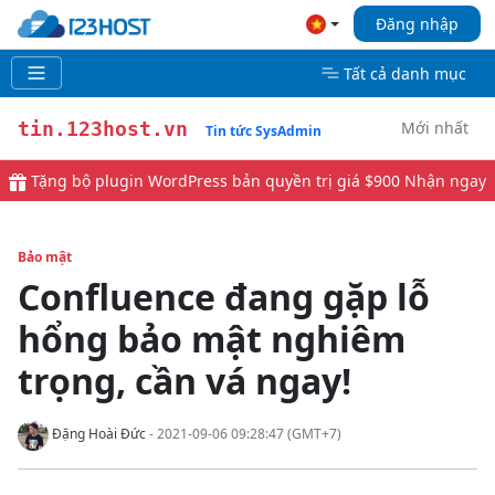
Đăng nhập
Tất cả danh mục
Mới nhất
tin.123host.vn
Tin tức SysAdmin
Tặng bộ plugin WordPress bản quyền trị giá $900
Nhận ngay
Bảo mật
Confluence đang gặp lỗ
hổng bảo mật nghiêm
trọng, cần vá ngay!
Đặng Hoài Đức
- 2021-09-06 09:28:47 (GMT+7)