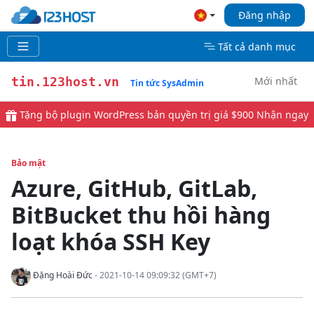
Đăng nhập
Tất cả danh mục
Mới nhất
tin.123host.vn
Tin tức SysAdmin
Tặng bộ plugin WordPress bản quyền trị giá $900
Nhận ngay
Bảo mật
Azure, GitHub, GitLab,
BitBucket thu hồi hàng
loạt khóa SSH Key
Đặng Hoài Đức
- 2021-10-14 09:09:32 (GMT+7)