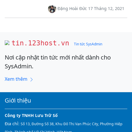
Đặng Hoài Đức 17 Tháng 12, 2021
tin.123host.vn
Tin tức SysAdmin
Nơi cập nhật tin tức mới nhất dành cho
SysAdmin.
Xem thêm
Giới thiệu
Công ty TNHH Lưu Trữ Số
Địa chỉ:
Số 13, Đường Số 38, Khu Đô Thị Vạn Phúc City, Phường Hiệp