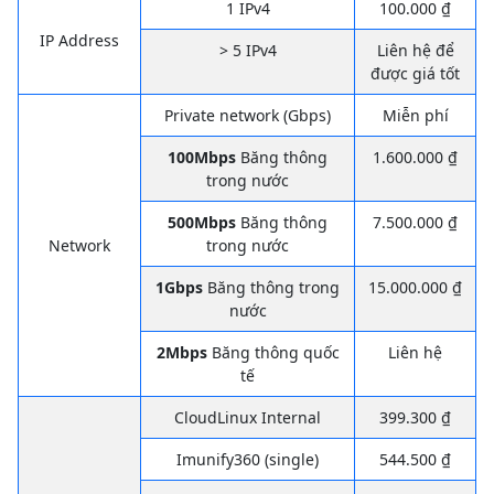
1 IPv4
100.000 ₫
IP Address
> 5 IPv4
Liên hệ để
được giá tốt
Private network (Gbps)
Miễn phí
100Mbps
Băng thông
1.600.000 ₫
trong nước
500Mbps
Băng thông
7.500.000 ₫
Network
trong nước
1Gbps
Băng thông trong
15.000.000 ₫
nước
2Mbps
Băng thông quốc
Liên hệ
tế
CloudLinux Internal
399.300 ₫
Imunify360 (single)
544.500 ₫