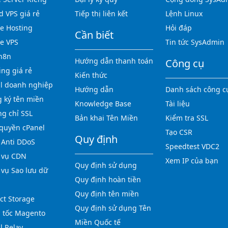
d VPS giá rẻ
Tiếp thị liên kết
Lệnh Linux
 Hosting
Hỏi đáp
Cần biết
e VPS
Tin tức SysAdmin
n8n
Hướng dẫn thanh toán
Công cụ
ing giá rẻ
Kiến thức
l doanh nghiệp
Hướng dẫn
Danh sách công c
 ký tên miền
Knowledge Base
Tài liệu
g chỉ SSL
Bản khai Tên Miền
Kiểm tra SSL
quyền cPanel
Tạo CSR
Quy định
Anti DDoS
Speedtest VDC2
 vụ CDN
Xem IP của bạn
Quy định sử dụng
 vụ Sao lưu dữ
Quy định hoàn tiền
Quy định tên miền
ct Storage
Quy định sử dụng Tên
 tốc Magento
Miền Quốc tế
l Relay