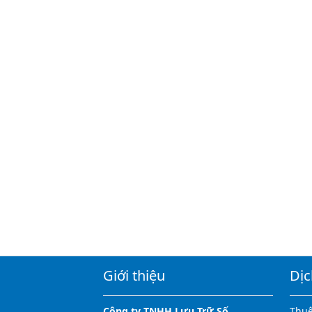
Giới thiệu
Dịc
Công ty TNHH Lưu Trữ Số
Thuê