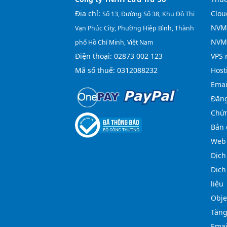
Địa chỉ:
Clou
Số 13, Đường Số 38, Khu Đô Thị
NVMe
Vạn Phúc City, Phường Hiệp Bình, Thành
NVM
phố Hồ Chí Minh, Việt Nam
Điện thoại:
02873 002 123
VPS 
Mã số thuế: 0312088232
Host
Emai
Đăng
Chứn
Bản 
Web 
Dịch
Dịch
liệu
Obje
Tăng
Emai