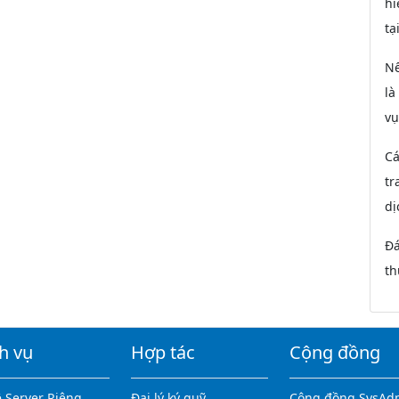
hi
tạ
Nế
là
vụ
Cá
tr
dị
Đá
th
h vụ
Hợp tác
Cộng đồng
 Server Riêng
Đại lý ký quỹ
Cộng đồng SysAd