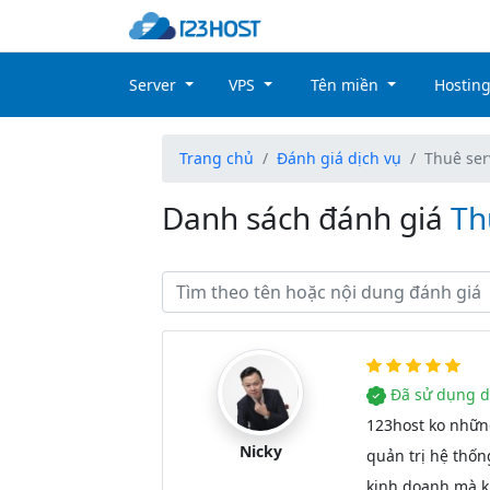
Server
VPS
Tên miền
Hostin
Trang chủ
Đánh giá dịch vụ
Thuê ser
Danh sách đánh giá
Th
Đã sử dụng d
123host ko nhữn
Nicky
quản trị hệ thố
kinh doanh mà k