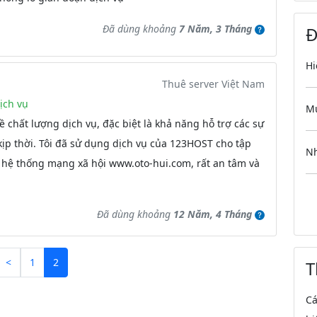
Đã dùng khoảng
7 Năm, 3 Tháng
Đ
Hi
Thuê server Việt Nam
ịch vụ
Mứ
về chất lượng dịch vụ, đặc biệt là khả năng hỗ trợ các sự
kịp thời. Tôi đã sử dụng dịch vụ của 123HOST cho tập
Nh
 hệ thống mạng xã hội www.oto-hui.com, rất an tâm và
Đã dùng khoảng
12 Năm, 4 Tháng
<
1
2
T
Cá