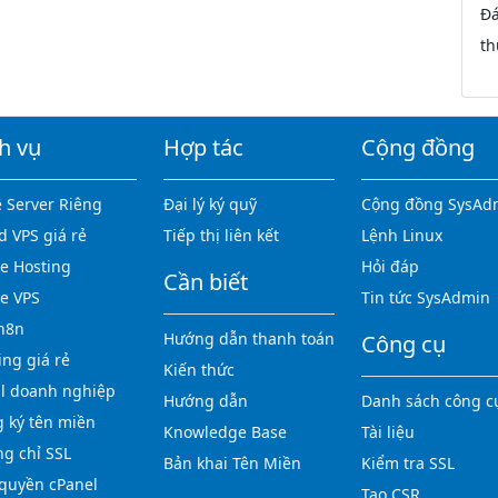
Đá
th
h vụ
Hợp tác
Cộng đồng
 Server Riêng
Đại lý ký quỹ
Cộng đồng SysAd
d VPS giá rẻ
Tiếp thị liên kết
Lệnh Linux
 Hosting
Hỏi đáp
Cần biết
e VPS
Tin tức SysAdmin
n8n
Hướng dẫn thanh toán
Công cụ
ing giá rẻ
Kiến thức
l doanh nghiệp
Hướng dẫn
Danh sách công c
 ký tên miền
Knowledge Base
Tài liệu
g chỉ SSL
Bản khai Tên Miền
Kiểm tra SSL
quyền cPanel
Tạo CSR