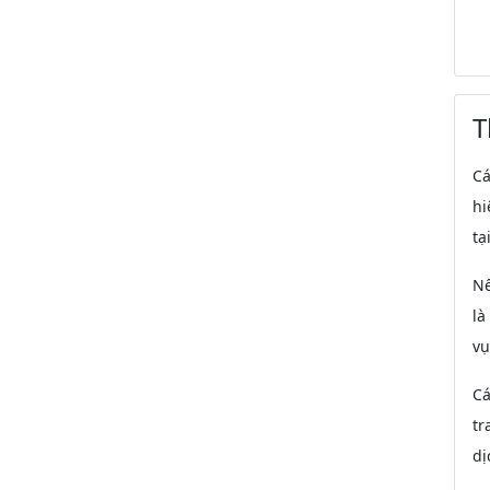
T
Cá
hi
tạ
Nế
là
vụ
Cá
tr
dị