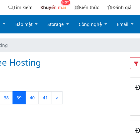
Tìm kiếm
Khuyến mãi
Kiến thức
Đánh giá
g
Bảo mật
Storage
Công nghệ
Email
ting
ee Hosting
Đ
38
39
40
41
>
Đ