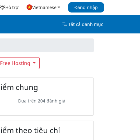
Hỗ trợ
Vietnamese
Đăng nhập
Tất cả danh mục
Free Hosting
iểm chung
Dựa trên
204
đánh giá
iểm theo tiêu chí