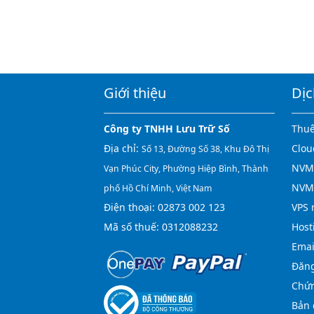
Giới thiệu
Dịc
Công ty TNHH Lưu Trữ Số
Thuê
Địa chỉ:
Clou
Số 13, Đường Số 38, Khu Đô Thị
NVMe
Vạn Phúc City, Phường Hiệp Bình, Thành
NVM
phố Hồ Chí Minh, Việt Nam
Điện thoại:
02873 002 123
VPS 
Mã số thuế: 0312088232
Host
Emai
Đăng
Chứn
Bản 