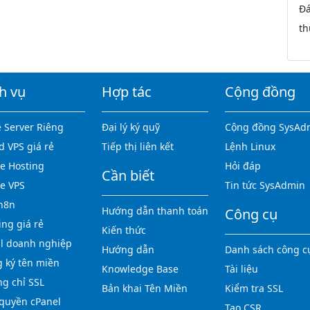
Đá
th
h vụ
Hợp tác
Cộng đồng
 Server Riêng
Đại lý ký quỹ
Cộng đồng SysAd
d VPS giá rẻ
Tiếp thị liên kết
Lệnh Linux
 Hosting
Hỏi đáp
Cần biết
e VPS
Tin tức SysAdmin
n8n
Hướng dẫn thanh toán
Công cụ
ing giá rẻ
Kiến thức
l doanh nghiệp
Hướng dẫn
Danh sách công c
 ký tên miền
Knowledge Base
Tài liệu
g chỉ SSL
Bản khai Tên Miền
Kiểm tra SSL
quyền cPanel
Tạo CSR