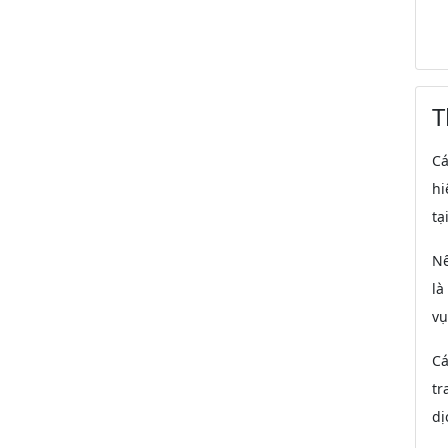
T
Cá
hi
tạ
Nế
là
vụ
Cá
tr
dị