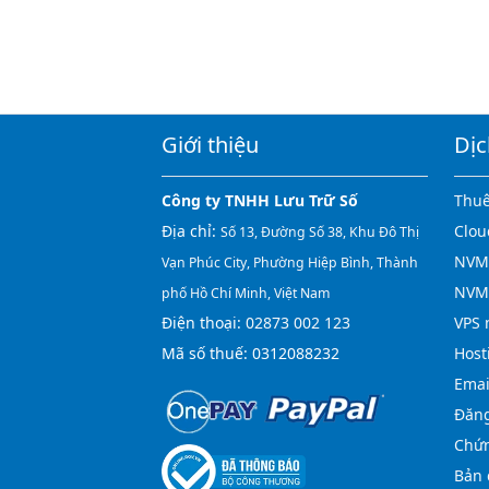
Giới thiệu
Dịc
Công ty TNHH Lưu Trữ Số
Thuê
Địa chỉ:
Clou
Số 13, Đường Số 38, Khu Đô Thị
NVMe
Vạn Phúc City, Phường Hiệp Bình, Thành
NVM
phố Hồ Chí Minh, Việt Nam
Điện thoại:
02873 002 123
VPS 
Mã số thuế: 0312088232
Host
Emai
Đăng
Chứn
Bản 