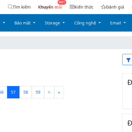
Tìm kiếm
Khuyến mãi
Kiến thức
Đánh giá
g
Bảo mật
Storage
Công nghệ
Email
Đ
56
57
58
59
>
»
Đ