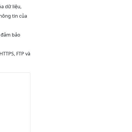
a dữ liệu,
hông tin của
ố, đảm bảo
 HTTPS, FTP và