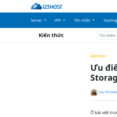
Server
VPS
Tên miền
Hostin
Kiến thức
Kiến thức
Ưu điể
Storag
Lưu Thị Hoà
Ở bài viết tr