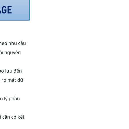
e
theo nhu cầu
ài nguyên
ao lưu đến
i ro mất dữ
ản lý phần
ỉ cần có kết