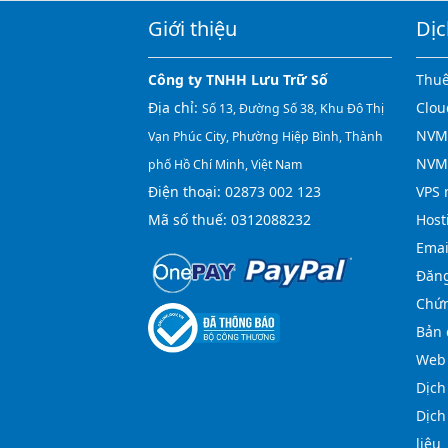
Giới thiệu
Dịc
Công ty TNHH Lưu Trữ Số
Thuê
Địa chỉ:
Clou
Số 13, Đường Số 38, Khu Đô Thị
NVMe
Vạn Phúc City, Phường Hiệp Bình, Thành
NVM
phố Hồ Chí Minh, Việt Nam
Điện thoại:
02873 002 123
VPS 
Mã số thuế: 0312088232
Host
Emai
Đăng
Chứn
Bản 
Web 
Dịch
Dịch
liệu