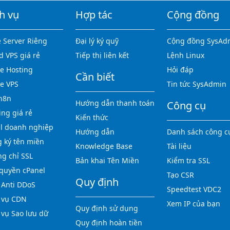
h vụ
Hợp tác
Cộng đồng
 Server Riêng
Đại lý ký quỹ
Cộng đồng SysAd
d VPS giá rẻ
Tiếp thị liên kết
Lệnh Linux
 Hosting
Hỏi đáp
Cần biết
e VPS
Tin tức SysAdmin
n8n
Hướng dẫn thanh toán
Công cụ
ing giá rẻ
Kiến thức
l doanh nghiệp
Hướng dẫn
Danh sách công c
 ký tên miền
Knowledge Base
Tài liệu
g chỉ SSL
Bản khai Tên Miền
Kiểm tra SSL
quyền cPanel
Tạo CSR
Quy định
Anti DDoS
Speedtest VDC2
 vụ CDN
Xem IP của bạn
Quy định sử dụng
 vụ Sao lưu dữ
Quy định hoàn tiền