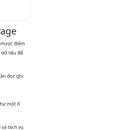
rage
 nhược điểm
 dữ liệu để
ần đọc ghi
như một ổ
 và dịch vụ