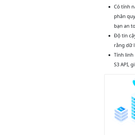
Có tính n
phân quyề
bạn an t
Độ tin cậ
rằng dữ 
Tính linh
S3 API, g