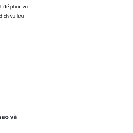
ud để phục vụ
dịch vụ lưu
sao và