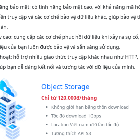
ăng bảo mật: có tính năng bảo mật cao, với khả năng mã hó
n truy cập và các cơ chế bảo vệ dữ liệu khác, giúp bảo vệ t
oàn.
y cao: cung cấp các cơ chế phục hồi dữ liệu khi xảy ra sự c
liệu của bạn luôn được bảo vệ và sẵn sàng sử dụng.
 hoạt: hỗ trợ nhiều giao thức truy cập khác nhau như HTTP,
iúp bạn dễ dàng kết nối và tương tác với dữ liệu của mình.
Object Storage
Chỉ từ 120.000đ/tháng
Không giới hạn băng thôn download
Tốc độ download 1Gbps
Location Việt nam x10 lần tốc độ
Tương thích API S3