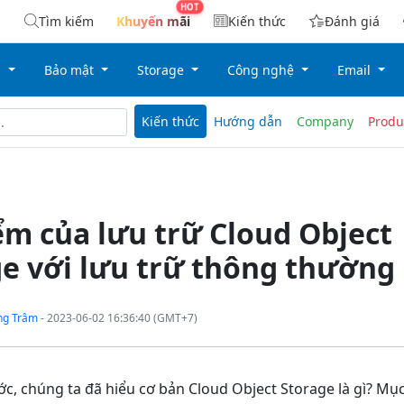
Tìm kiếm
Khuyến mãi
Kiến thức
Đánh giá
g
Bảo mật
Storage
Công nghệ
Email
Kiến thức
Hướng dẫn
Company
Produ
m của lưu trữ Cloud Object
e với lưu trữ thông thường
ng Trâm
- 2023-06-02 16:36:40 (GMT+7)
ước, chúng ta đã hiểu cơ bản Cloud Object Storage là gì? Mụ