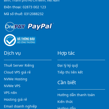
Bình, Thành phố Hồ Chí Minh, Việt Nam
Điện thoại:
02873 002 123
Mã số thuế: 0312088232
Dịch vụ
Hợp tác
Thuê Server Riêng
Đại lý ký quỹ
Cloud VPS giá rẻ
Tiếp thị liên kết
NVMe Hosting
Cần biết
NVMe VPS
VPS n8n
Hướng dẫn thanh toán
Hosting giá rẻ
Kiến thức
Email doanh nghiệp
Hướng dẫn