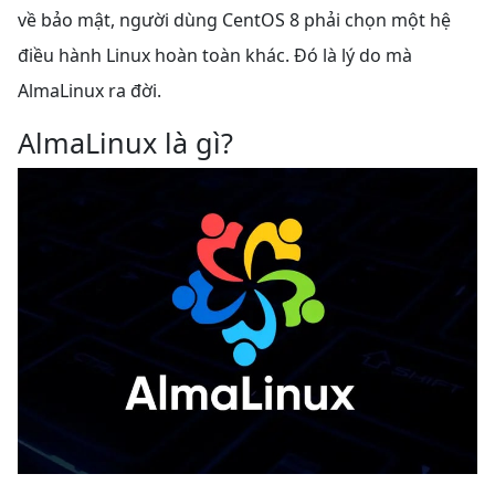
về bảo mật, người dùng CentOS 8 phải chọn một hệ
điều hành Linux hoàn toàn khác. Đó là lý do mà
AlmaLinux ra đời.
AlmaLinux là gì?