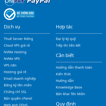
Dịch vụ
Hợp tác
Thuê Server Riêng
Đại lý ký quỹ
Cloud VPS giá rẻ
Tiếp thị liên kết
NVMe Hosting
Cần biết
NVMe VPS
VPS n8n
Hướng dẫn thanh toán
Hosting giá rẻ
Kiến thức
Email doanh nghiệp
Hướng dẫn
Đăng ký tên miền
Knowledge Base
Chứng chỉ SSL
Bản khai Tên Miền
Bản quyền cPanel
Quy định
Web Anti DDoS