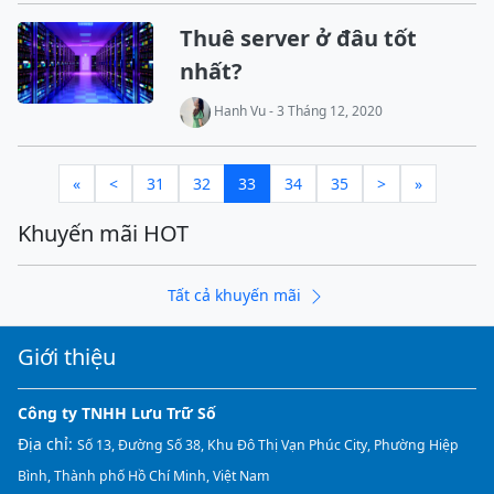
Thuê server ở đâu tốt
nhất?
Hanh Vu - 3 Tháng 12, 2020
«
<
31
32
33
34
35
>
»
Khuyến mãi HOT
Tất cả khuyến mãi
Giới thiệu
Công ty TNHH Lưu Trữ Số
Địa chỉ:
Số 13, Đường Số 38, Khu Đô Thị Vạn Phúc City, Phường Hiệp
Bình, Thành phố Hồ Chí Minh, Việt Nam