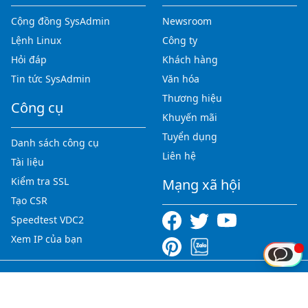
Cộng đồng SysAdmin
Newsroom
Lệnh Linux
Công ty
Hỏi đáp
Khách hàng
Tin tức SysAdmin
Văn hóa
Thương hiệu
Công cụ
Khuyến mãi
Tuyển dụng
Danh sách công cụ
Liên hệ
Tài liệu
Kiểm tra SSL
Mạng xã hội
Tạo CSR
Speedtest VDC2
Xem IP của bạn
Copyright © 2012-2026 123HOST.VN - All rights reserved.
Tiếng Việt
|
English
|
中文