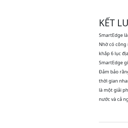
KẾT L
SmartEdge là
Nhờ có công 
khắp 6 lục đị
SmartEdge gi
Đảm bảo rằng
thời gian nha
là một giải 
nước và cả n