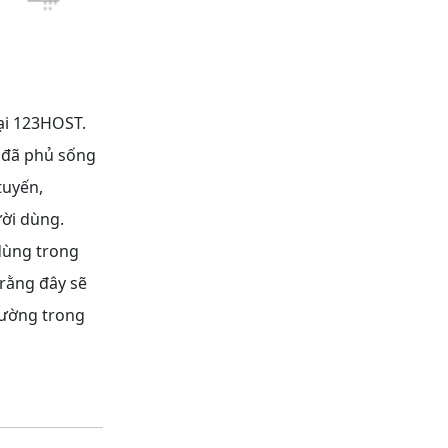
ại 123HOST.
 đã phủ sống
tuyến,
ời dùng.
dùng trong
rằng đây sẽ
rường trong