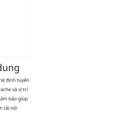
 dung
hệ định tuyến
ache và vị trí
 đảm bảo giúp
 tải nội