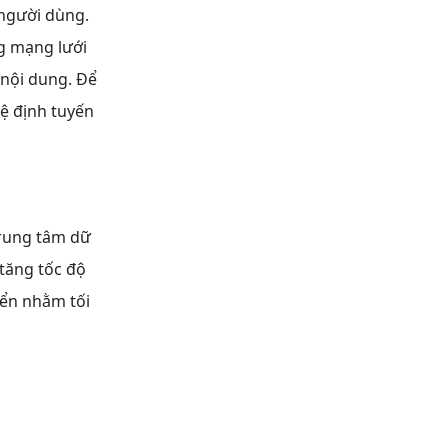
n người dùng.
ng mạng lưới
 nội dung. Để
ệ định tuyến
trung tâm dữ
 tăng tốc độ
iển nhằm tối