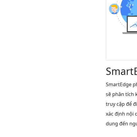
SmartE
SmartEdge ph
sẽ phân tích k
truy cập để đ
xác định nội 
dung đến ngư