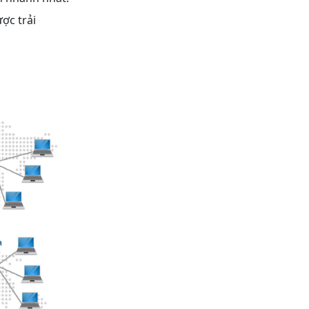
ợc trải