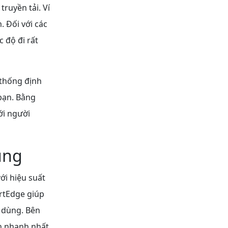
ruyền tải. Ví
 Đối với các
 độ đi rất
thống định
bạn. Bằng
ới người
ung
i hiệu suất
artEdge giúp
 dùng. Bên
an nhanh nhất.