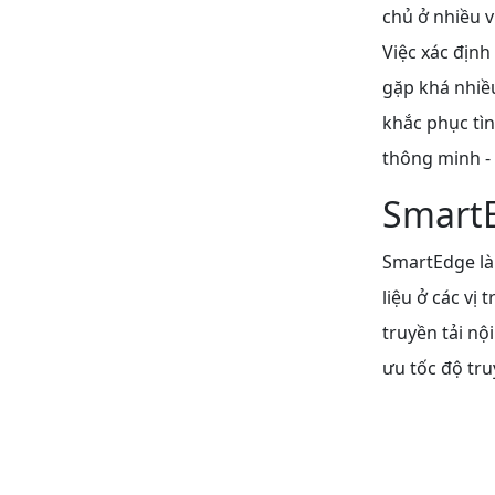
chủ ở nhiều v
Việc xác định
gặp khá nhiề
khắc phục tìn
thông minh -
SmartE
SmartEdge là
liệu ở các vị
truyền tải nộ
ưu tốc độ tr