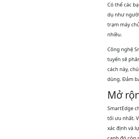
Có thể các bạ
dụ như người 
trạm máy chủ 
nhiều.
Công nghệ Sm
tuyến sẽ phân
cách này, chú
dùng. Đảm bảo
Mở rộn
SmartEdge ch
tối ưu nhất. 
xác định và 
cạnh đó còn p