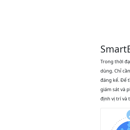
SmartE
Trong thời đạ
dùng. Chỉ cần
đáng kể. Để 
giám sát và p
định vị trí v