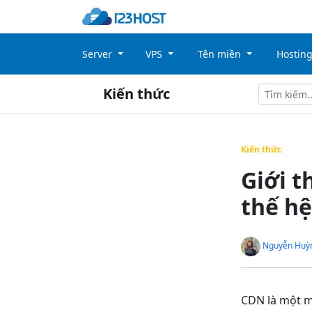
Server
VPS
Tên miền
Hostin
Kiến thức
Kiến thức
Giới t
thế h
Nguyễn Huỳ
CDN là một m