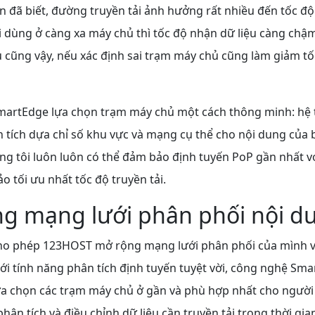
n đã biết, đường truyền tải ảnh hưởng rất nhiều đến tốc độ t
dùng ở càng xa máy chủ thì tốc độ nhận dữ liệu càng chậm.
cũng vậy, nếu xác định sai trạm máy chủ cũng làm giảm tốc
artEdge lựa chọn trạm máy chủ một cách thông minh: hệ 
 tích dựa chỉ số khu vực và mạng cụ thể cho nội dung của 
ng tôi luôn luôn có thể đảm bảo định tuyến PoP gần nhất v
 tối ưu nhất tốc độ truyền tải.
g mạng lưới phân phối nội d
o phép 123HOST mở rộng mạng lưới phân phối của mình vớ
Với tính năng phân tích định tuyến tuyệt vời, công nghệ Sm
lựa chọn các trạm máy chủ ở gần và phù hợp nhất cho người
hân tích và điều chỉnh dữ liệu cần truyền tải trong thời gi