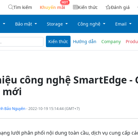
Tìm kiếm
Khuyến mãi
Kiến thức
Đánh giá
g
Bảo mật
Storage
Công nghệ
Email
Kiến thức
Hướng dẫn
Company
Produ
hiệu công nghệ SmartEdge -
ệ mới
nh Bảo Nguyên
- 2022-10-19 15:14:44 (GMT+7)
ạng lưới phân phối nội dung toàn cầu, dịch vụ cung cấp c