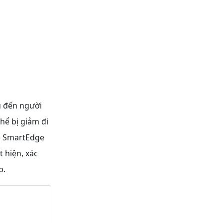
u đến người
hể bị giảm đi
ệ SmartEdge
t hiện, xác
p.