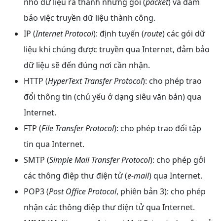
nhỏ dữ liệu ra thành những gói (
packet
) và đảm
bảo việc truyền dữ liệu thành công.
IP (
Internet Protocol
): định tuyến (
route
) các gói dữ
liệu khi chúng được truyền qua Internet, đảm bảo
dữ liệu sẽ đến đúng nơi cần nhận.
HTTP (
HyperText Transfer Protocol
): cho phép trao
đổi thông tin (chủ yếu ở dạng siêu văn bản) qua
Internet.
FTP (
File Transfer Protocol
): cho phép trao đổi tập
tin qua Internet.
SMTP (
Simple Mail Transfer Protocol
): cho phép gởi
các thông điệp thư điện tử (
e-mail
) qua Internet.
POP3 (
Post Office Protocol
, phiên bản 3): cho phép
nhận các thông điệp thư điện tử qua Internet.