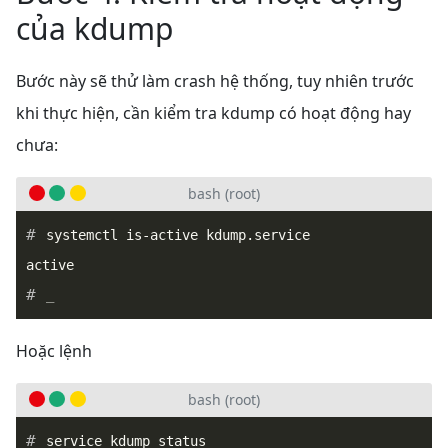
của kdump
Bước này sẽ thử làm crash hệ thống, tuy nhiên trước
khi thực hiện, cần kiểm tra kdump có hoạt động hay
chưa:
bash (root)
systemctl is-active kdump.service

_
Hoặc lệnh
bash (root)
service kdump status
