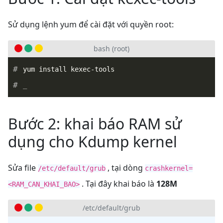
Sử dụng lệnh yum để cài đặt với quyền root:
bash (root)
_
Bước 2: khai báo RAM sử
dụng cho Kdump kernel
Sửa file
, tại dòng
/etc/default/grub
crashkernel=
. Tại đây khai báo là
128M
<RAM_CAN_KHAI_BAO>
/etc/default/grub