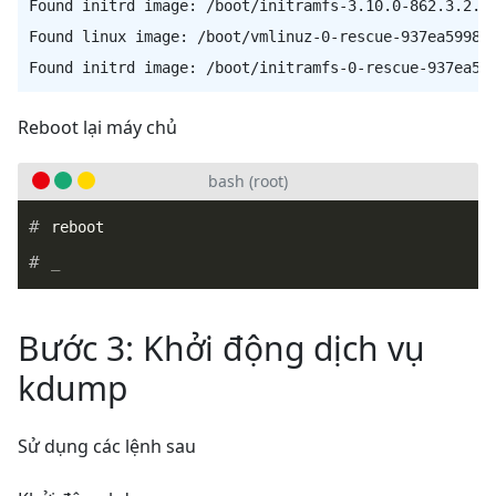
Found initrd image: /boot/initramfs-3.10.0-862.3.2.el
Found linux image: /boot/vmlinuz-0-rescue-937ea59989d
Reboot lại máy chủ
bash (root)
_
Bước 3: Khởi động dịch vụ
kdump
Sử dụng các lệnh sau