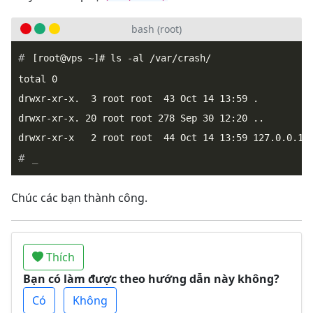
bash (root)
[root@vps ~]# ls -al /var/crash/

total 0

drwxr-xr-x.  3 root root  43 Oct 14 13:59 .

drwxr-xr-x. 20 root root 278 Sep 30 12:20 ..

_
Chúc các bạn thành công.
Thích
Bạn có làm được theo hướng dẫn này không?
Có
Không