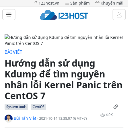
123host.vn
Sản phẩm
Khuyến mãi
BÀI VIẾT
Hướng dẫn sử dụng
Kdump để tìm nguyên
nhân lỗi Kernel Panic trên
CentOS 7
System tools
CentOS
4.0K
Bùi Tấn Việt
- 2021-10-14 13:38:07 (GMT+7)