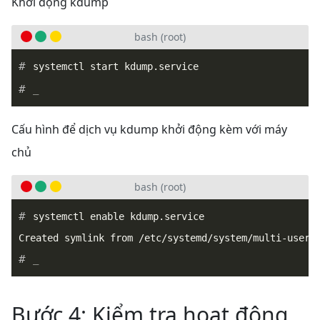
Khởi động kdump
bash (root)
_
Cấu hình để dịch vụ kdump khởi động kèm với máy
chủ
bash (root)
systemctl enable kdump.service

_
Bước 4: Kiểm tra hoạt động