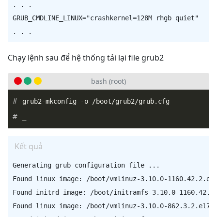
. . .

GRUB_CMDLINE_LINUX="crashkernel=128M rhgb quiet"

Chạy lệnh sau để hệ thống tải lại file grub2
bash (root)
_
Kết quả
Generating grub configuration file ...

Found linux image: /boot/vmlinuz-3.10.0-1160.42.2.el7
Found initrd image: /boot/initramfs-3.10.0-1160.42.2.
Found linux image: /boot/vmlinuz-3.10.0-862.3.2.el7.x