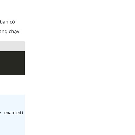
 bạn có
ang chạy:
 enabled)
