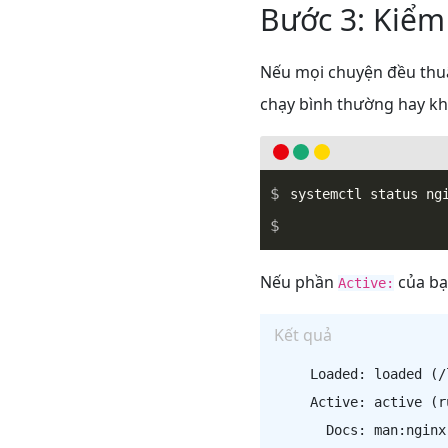
Bước 3: Kiểm
Nếu mọi chuyện đều thuậ
chạy bình thường hay k
Nếu phần
của b
Active:
Kết quả
     Loaded: loaded (/
     Active: active (r
       Docs: man:nginx(