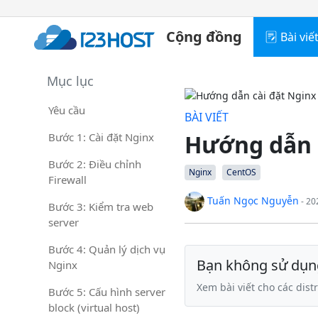
Cộng đồng
Bài viế
Mục lục
Yêu cầu
BÀI VIẾT
Hướng dẫn c
Bước 1: Cài đặt Nginx
Bước 2: Điều chỉnh
Nginx
CentOS
Firewall
Tuấn Ngọc Nguyễn
- 20
Bước 3: Kiểm tra web
server
Bước 4: Quản lý dịch vụ
Bạn không sử dụn
Nginx
Xem bài viết cho các dist
Bước 5: Cấu hình server
block (virtual host)