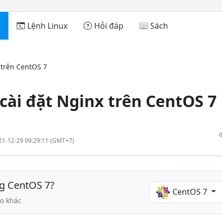
t
Lệnh Linux
Hỏi đáp
Sách
ài đặt Nginx trên CentOS 7
21-12-29 09:29:11 (GMT+7)
g CentOS 7?
CentOS 7
ro khác