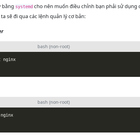
lý bằng
cho nên muốn điều chỉnh bạn phải sử dụng 
systemd
 ta sẽ đi qua các lệnh quản lý cơ bản:
er
bash (non-root)
bash (non-root)