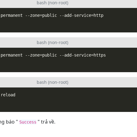
bash (non-root)
bash (non-root)
bash (non-root)
ng báo "
" trả về.
Success