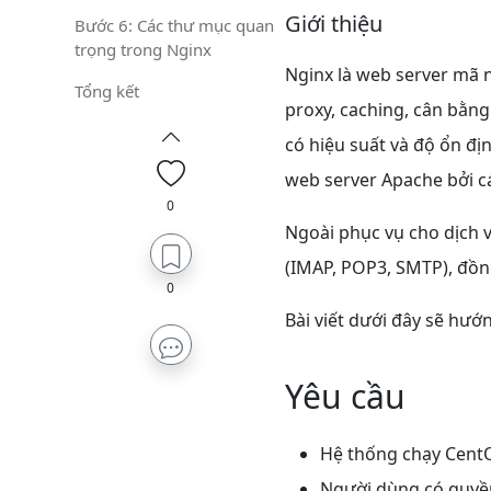
Giới thiệu
Bước 6: Các thư mục quan
trọng trong Nginx
Nginx là web server mã 
Tổng kết
proxy, caching, cân bằng
có hiệu suất và độ ổn đị
web server Apache bởi cá
0
Ngoài phục vụ cho dịch 
(IMAP, POP3, SMTP), đồng
0
Bài viết dưới đây sẽ hướ
Yêu cầu
Hệ thống chạy Cent
Người dùng có quy