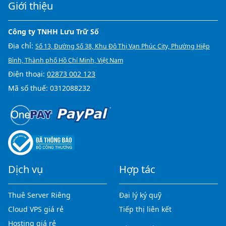
Giới thiệu
Công ty TNHH Lưu Trữ Số
Địa chỉ:
Số 13, Đường Số 38, Khu Đô Thị Vạn Phúc City, Phường Hiệp
Bình, Thành phố Hồ Chí Minh, Việt Nam
Điện thoại:
02873 002 123
Mã số thuế: 0312088232
Dịch vụ
Hợp tác
Thuê Server Riêng
Đại lý ký quỹ
Cloud VPS giá rẻ
Tiếp thị liên kết
Hosting giá rẻ