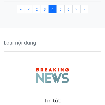
«
<
2
3
4
5
6
>
»
Loại nội dung
Tin tức