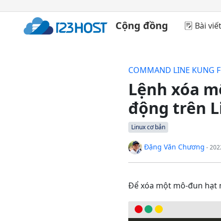
Cộng đồng
Bài viế
COMMAND LINE KUNG 
Lệnh xóa m
động trên L
Linux cơ bản
Đặng Văn Chương
- 202
Để xóa một mô-đun hạt n