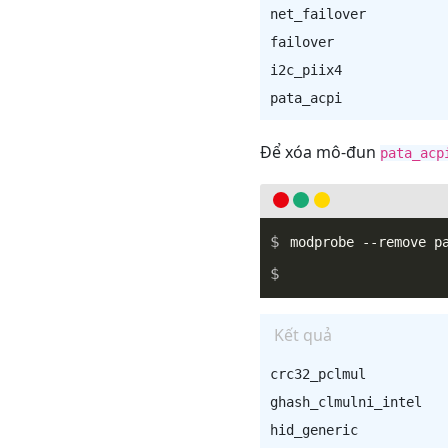
net_failover          
failover              
i2c_piix4             
Để xóa mô-đun
pata_acp
_
Kết quả
crc32_pclmul          
ghash_clmulni_intel   
hid_generic           