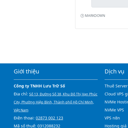
MARKDOWN
Giới thiệu
Dịch vụ
Công ty TNHH Lưu Trữ Số
Thuê Server
Địa chỉ:
Cloud VPS g
Số 13, Đường Số 38, Khu Đô Thị Vạn Phúc
NVMe Hosti
City, Phường Hiệp Bình, Thành phố Hồ Chí Minh,
NVMe VPS
Việt Nam
Điện thoại:
02873 002 123
VPS n8n
Mã số thuế: 0312088232
Hosting giá 