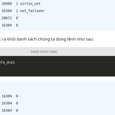
 20480  1 virtio_net

 16384  1 net_failover

 28672  0

ra khỏi danh sách chúng ta dùng lệnh như sau:
i
bash (non-root)
 16384  0

 16384  0

 16384  0
