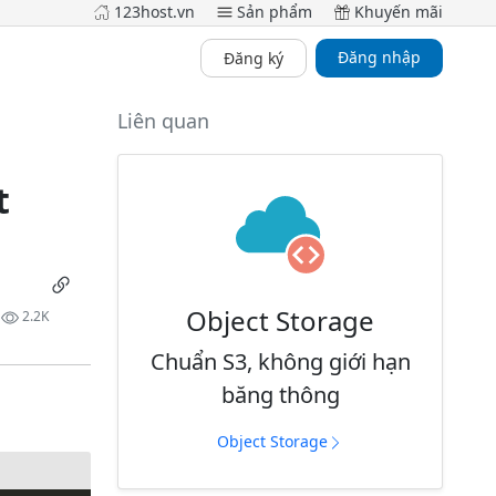
123host.vn
Sản phẩm
Khuyến mãi
Đăng nhập
Đăng ký
Liên quan
t
Object Storage
2.2K
Chuẩn S3, không giới hạn
băng thông
Object Storage