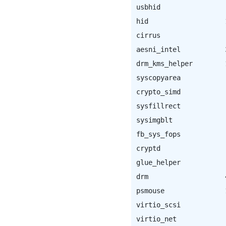
usbhid                
hid                   
cirrus                
aesni_intel           
drm_kms_helper        
syscopyarea           
crypto_simd           
sysfillrect           
sysimgblt             
fb_sys_fops           
cryptd                
glue_helper           
drm                   
psmouse               
virtio_scsi           
virtio_net            