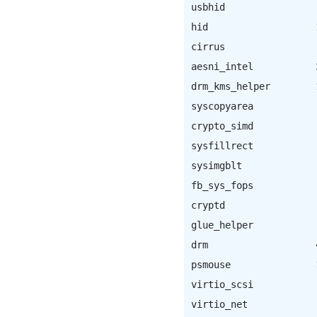
usbhid                
hid                   
cirrus                
aesni_intel           
drm_kms_helper        
syscopyarea           
crypto_simd           
sysfillrect           
sysimgblt             
fb_sys_fops           
cryptd                
glue_helper           
drm                   
psmouse               
virtio_scsi           
virtio_net            