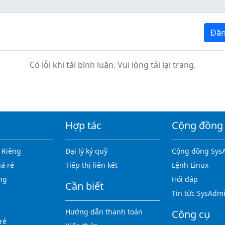
Đăn
Có lỗi khi tải bình luận. Vui lòng tải lại trang.
Hợp tác
Cộng đồng
 Riêng
Đại lý ký quỹ
Cộng đồng Sys
iá rẻ
Tiếp thị liên kết
Lệnh Linux
ng
Hỏi đáp
Cần biết
Tin tức SysAdm
Hướng dẫn thanh toán
Công cụ
rẻ