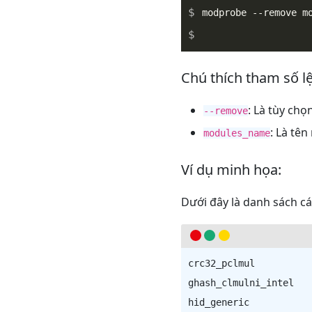
_
Chú thích tham số 
: Là tùy ch
--remove
: Là tê
modules_name
Ví dụ minh họa:
Dưới đây là danh sách c
crc32_pclmul          
ghash_clmulni_intel   
hid_generic           