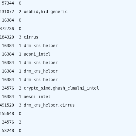
 57344  0

131072  2 usbhid,hid_generic

 16384  0

372736  0

184320  3 cirrus

 16384  1 drm_kms_helper

 16384  1 aesni_intel

 16384  1 drm_kms_helper

 16384  1 drm_kms_helper

 16384  1 drm_kms_helper

 24576  2 crypto_simd,ghash_clmulni_intel

 16384  1 aesni_intel

491520  3 drm_kms_helper,cirrus

155648  0

 24576  2

 53248  0
