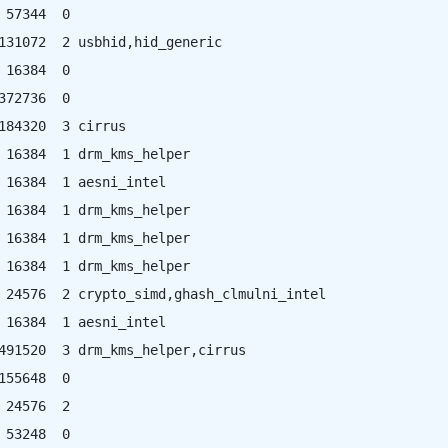
 57344  0

131072  2 usbhid,hid_generic

 16384  0

372736  0

184320  3 cirrus

 16384  1 drm_kms_helper

 16384  1 aesni_intel

 16384  1 drm_kms_helper

 16384  1 drm_kms_helper

 16384  1 drm_kms_helper

 24576  2 crypto_simd,ghash_clmulni_intel

 16384  1 aesni_intel

491520  3 drm_kms_helper,cirrus

155648  0

 24576  2

 53248  0
