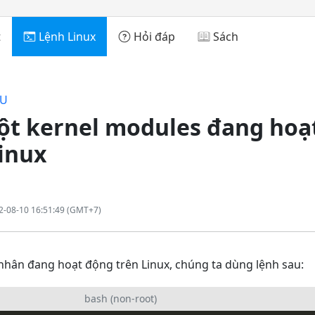
t
Lệnh Linux
Hỏi đáp
Sách
FU
ột kernel modules đang hoạ
inux
2-08-10 16:51:49 (GMT+7)
hân đang hoạt động trên Linux, chúng ta dùng lệnh sau:
bash (non-root)