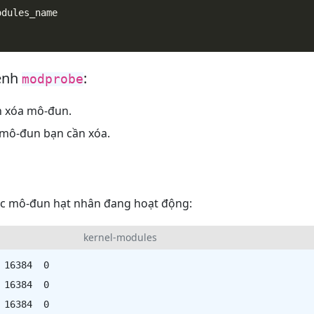
lệnh
:
modprobe
ọn xóa mô-đun.
n mô-đun bạn cần xóa.
ác mô-đun hạt nhân đang hoạt động:
kernel-modules
 16384  0

 16384  0

 16384  0
