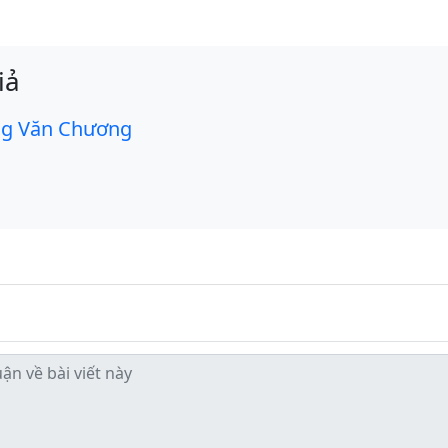
iả
g Văn Chương