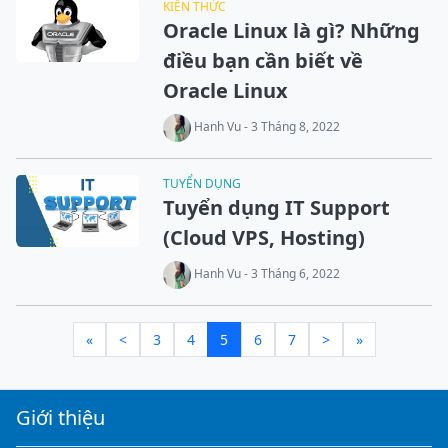
KIẾN THỨC
Oracle Linux là gì? Những
điều bạn cần biết về
Oracle Linux
Hanh Vu - 3 Tháng 8, 2022
TUYỂN DỤNG
Tuyển dụng IT Support
(Cloud VPS, Hosting)
Hanh Vu - 3 Tháng 6, 2022
«
<
3
4
5
6
7
>
»
Giới thiệu