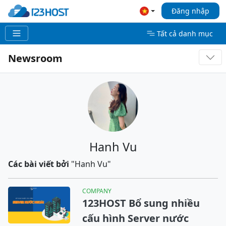
Đăng nhập
Tất cả danh mục
Newsroom
Hanh Vu
Các bài viết bởi
"Hanh Vu"
COMPANY
123HOST Bổ sung nhiều
cấu hình Server nước