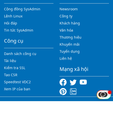
Cộng đồng SysAdmin
Newsroom
Lệnh Linux
Công ty
Hỏi đáp
Khách hàng
Tin tức SysAdmin
Văn hóa
Thương hiệu
Công cụ
Khuyến mãi
Tuyển dụng
Danh sách công cụ
Liên hệ
Tài liệu
Kiểm tra SSL
Mạng xã hội
Tạo CSR
Speedtest VDC2
Xem IP của bạn
Copyright © 2012-2026 123HOST.VN - All rights reserved.
Tiếng Việt
|
English
|
中文