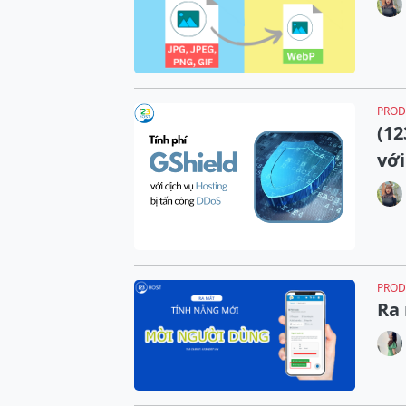
PROD
(12
với
PROD
Ra 