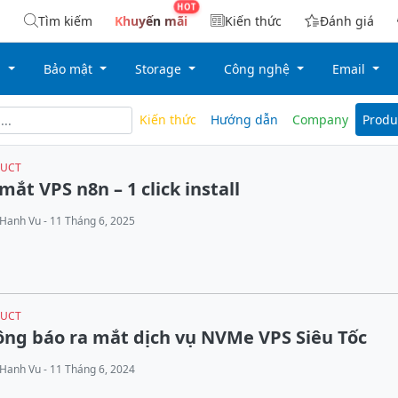
Tìm kiếm
Khuyến mãi
Kiến thức
Đánh giá
g
Bảo mật
Storage
Công nghệ
Email
Kiến thức
Hướng dẫn
Company
Produ
UCT
mắt VPS n8n – 1 click install
Hanh Vu - 11 Tháng 6, 2025
UCT
ng báo ra mắt dịch vụ NVMe VPS Siêu Tốc
Hanh Vu - 11 Tháng 6, 2024