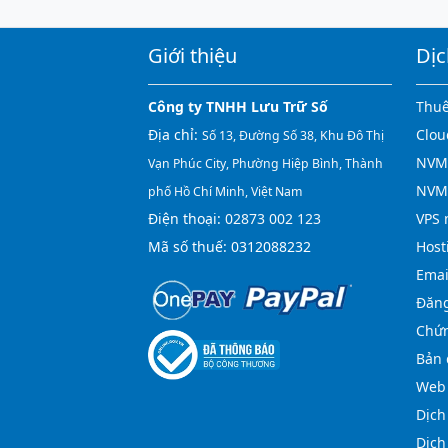
Giới thiệu
Dịc
Công ty TNHH Lưu Trữ Số
Thuê
Địa chỉ:
Clou
Số 13, Đường Số 38, Khu Đô Thị
NVMe
Vạn Phúc City, Phường Hiệp Bình, Thành
NVM
phố Hồ Chí Minh, Việt Nam
Điện thoại:
02873 002 123
VPS 
Mã số thuế: 0312088232
Host
Emai
Đăng
Chứn
Bản 
Web 
Dịch
Dịch