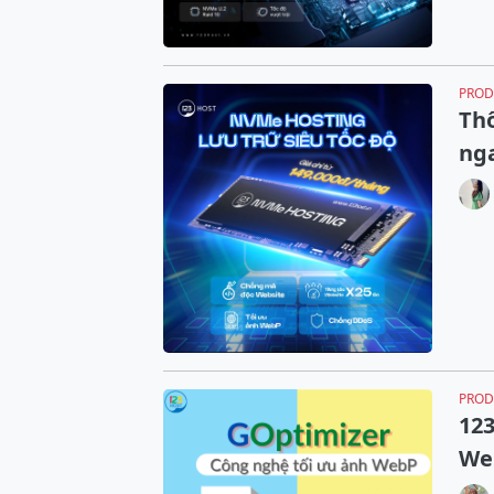
PROD
Thô
ng
PROD
123
We