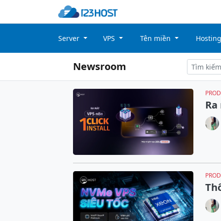
Server
VPS
Tên miền
Hostin
Newsroom
PROD
Ra 
PROD
Thô