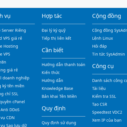
h vụ
Hợp tác
Cộng đồng
 Server Riêng
Đại lý ký quỹ
Cộng đồng SysAd
d VPS giá rẻ
Tiếp thị liên kết
Lệnh Linux
 Hosting
Hỏi đáp
Cần biết
e VPS
Tin tức SysAdmin
n8n
Hướng dẫn thanh toán
Công cụ
ing giá rẻ
Kiến thức
l doanh nghiệp
Hướng dẫn
Danh sách công c
 ký tên miền
Knowledge Base
Tài liệu
g chỉ SSL
Bản khai Tên Miền
Kiểm tra SSL
quyền cPanel
Tạo CSR
Quy định
Anti DDoS
Speedtest VDC2
 vụ CDN
Xem IP của bạn
Quy định sử dụng
 vụ Sao lưu dữ