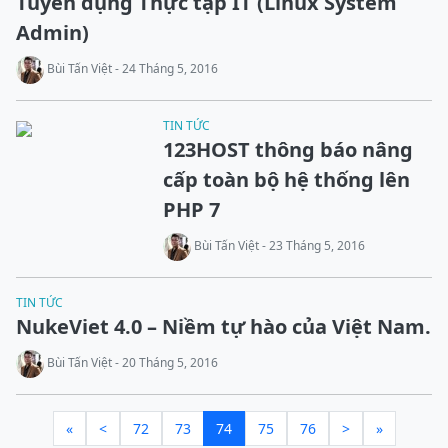
Tuyển dụng Thực tập IT (Linux System
Admin)
Bùi Tấn Việt - 24 Tháng 5, 2016
TIN TỨC
123HOST thông báo nâng
cấp toàn bộ hệ thống lên
PHP 7
Bùi Tấn Việt - 23 Tháng 5, 2016
TIN TỨC
NukeViet 4.0 – Niềm tự hào của Việt Nam.
Bùi Tấn Việt - 20 Tháng 5, 2016
«
<
72
73
74
75
76
>
»