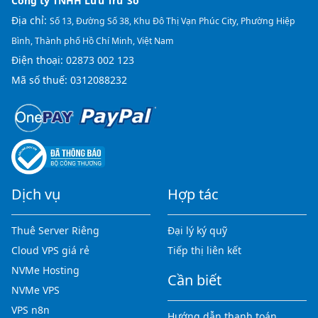
Công ty TNHH Lưu Trữ Số
Địa chỉ:
Số 13, Đường Số 38, Khu Đô Thị Vạn Phúc City, Phường Hiệp
Bình, Thành phố Hồ Chí Minh, Việt Nam
Điện thoại:
02873 002 123
Mã số thuế: 0312088232
Dịch vụ
Hợp tác
Thuê Server Riêng
Đại lý ký quỹ
Cloud VPS giá rẻ
Tiếp thị liên kết
NVMe Hosting
Cần biết
NVMe VPS
VPS n8n
Hướng dẫn thanh toán