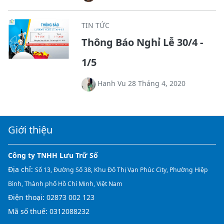
TIN TỨC
Thông Báo Nghỉ Lễ 30/4 -
1/5
Hanh Vu 28 Tháng 4, 2020
Giới thiệu
Công ty TNHH Lưu Trữ Số
Địa chỉ:
Số 13, Đường Số 38, Khu Đô Thị Vạn Phúc City, Phường Hiệp
Bình, Thành phố Hồ Chí Minh, Việt Nam
Điện thoại:
02873 002 123
Mã số thuế: 0312088232