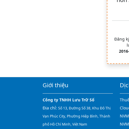
Đăng ký
l
2016
Giới thiệu
Dịc
Công ty TNHH Lưu Trữ Số
Thuê
Địa chỉ:
Clou
Số 13, Đường Số 38, Khu Đô Thị
NVMe
Vạn Phúc City, Phường Hiệp Bình, Thành
NVM
phố Hồ Chí Minh, Việt Nam