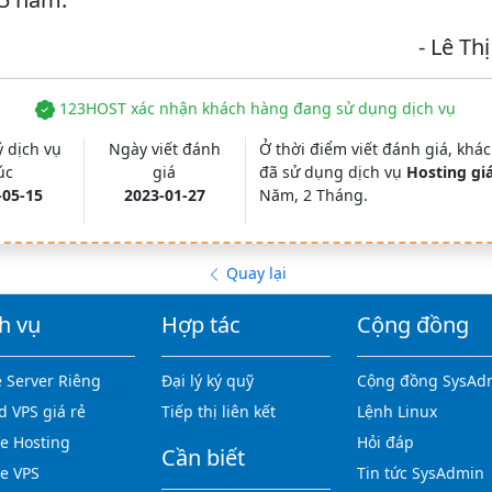
- Lê Thị
123HOST xác nhận khách hàng đang sử dụng dịch vụ
 dịch vụ
Ngày viết đánh
Ở thời điểm viết đánh giá, khá
úc
giá
đã sử dụng dịch vụ
Hosting giá
-05-15
2023-01-27
Năm, 2 Tháng.
Quay lại
h vụ
Hợp tác
Cộng đồng
 Server Riêng
Đại lý ký quỹ
Cộng đồng SysAd
d VPS giá rẻ
Tiếp thị liên kết
Lệnh Linux
 Hosting
Hỏi đáp
Cần biết
e VPS
Tin tức SysAdmin