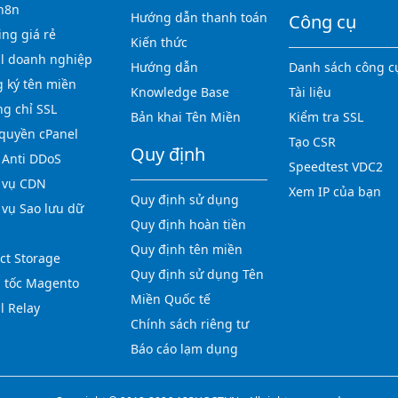
n8n
Hướng dẫn thanh toán
Công cụ
ing giá rẻ
Kiến thức
l doanh nghiệp
Hướng dẫn
Danh sách công c
 ký tên miền
Knowledge Base
Tài liệu
g chỉ SSL
Bản khai Tên Miền
Kiểm tra SSL
quyền cPanel
Tạo CSR
Quy định
Anti DDoS
Speedtest VDC2
 vụ CDN
Xem IP của bạn
Quy định sử dụng
 vụ Sao lưu dữ
Quy định hoàn tiền
Quy định tên miền
ct Storage
Quy định sử dụng Tên
 tốc Magento
Miền Quốc tế
l Relay
Chính sách riêng tư
Báo cáo lạm dụng