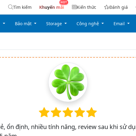
Tìm kiếm
Khuyến mãi
Kiến thức
Đánh giá
g
Bảo mật
Storage
Công nghệ
Email
rẻ, ổn định, nhiều tính năng, review sau khi sử d
5 năm.