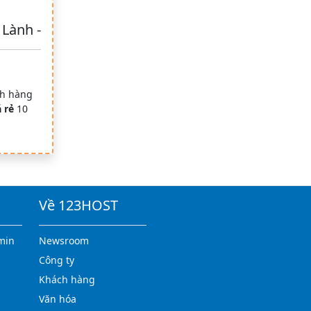
 Lành -
ch hàng
 rẻ
10
Về 123HOST
min
Newsroom
Công ty
Khách hàng
Văn hóa