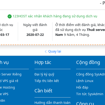
- 
123HOST xác nhận khách hàng đang sử dụng dịch vụ
 dịch vụ
Ngày viết đánh
Ở thời điểm viết đánh giá, khá
úc
giá
đã sử dụng dịch vụ
Thuê server
-03-17
2020-07-22
Nam
9 Năm, 4 Tháng.
Quay lại
h vụ
Hợp tác
Cộng đồng
 Server Riêng
Đại lý ký quỹ
Cộng đồng SysAd
d VPS giá rẻ
Tiếp thị liên kết
Lệnh Linux
 Hosting
Hỏi đáp
Cần biết
e VPS
Tin tức SysAdmin
n8n
Hướng dẫn thanh toán
Công cụ