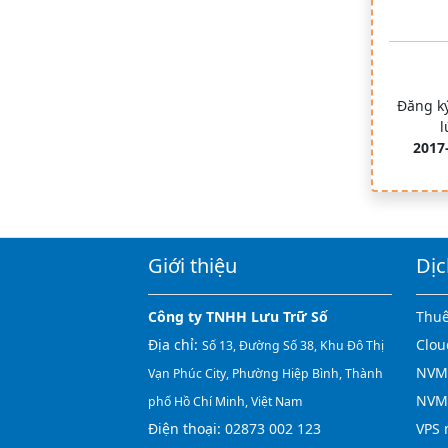
Đăng ký
l
2017
Giới thiệu
Dịc
Công ty TNHH Lưu Trữ Số
Thuê
Địa chỉ:
Clou
Số 13, Đường Số 38, Khu Đô Thị
NVMe
Vạn Phúc City, Phường Hiệp Bình, Thành
NVM
phố Hồ Chí Minh, Việt Nam
Điện thoại:
02873 002 123
VPS 