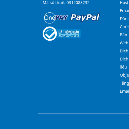
Mã số thuế: 0312088232
Host
Emai
Đăng
Chứn
Bản 
Web 
Dịch
Dịch
liệu
Obje
Tăng
Emai