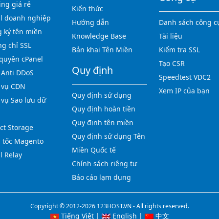
ing giá rẻ
Kiến thức
l doanh nghiệp
Hướng dẫn
Danh sách công c
 ký tên miền
Knowledge Base
Tài liệu
g chỉ SSL
Bản khai Tên Miền
Kiểm tra SSL
quyền cPanel
Tạo CSR
Quy định
Anti DDoS
Speedtest VDC2
 vụ CDN
Xem IP của bạn
Quy định sử dụng
 vụ Sao lưu dữ
Quy định hoàn tiền
Quy định tên miền
ct Storage
Quy định sử dụng Tên
 tốc Magento
Miền Quốc tế
l Relay
Chính sách riêng tư
Báo cáo lạm dụng
Copyright © 2012-2026 123HOST.VN - All rights reserved.
Tiếng Việt
|
English
|
中文