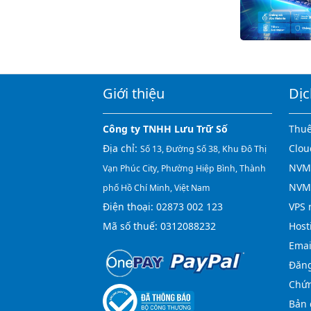
Giới thiệu
Dịc
Công ty TNHH Lưu Trữ Số
Thuê
Địa chỉ:
Clou
Số 13, Đường Số 38, Khu Đô Thị
NVMe
Vạn Phúc City, Phường Hiệp Bình, Thành
NVM
phố Hồ Chí Minh, Việt Nam
Điện thoại:
02873 002 123
VPS 
Mã số thuế: 0312088232
Host
Emai
Đăng
Chứn
Bản 