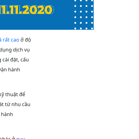
 rất cao
ở độ
 dụng dịch vụ
 cài đặt, cấu
 vận hành
kỹ thuật để
át từ nhu cầu
n hành
 khác ở
quy