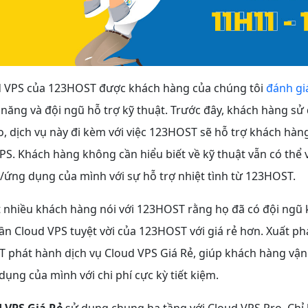
d VPS của 123HOST được khách hàng của chúng tôi
đánh giá
 năng và đội ngũ hỗ trợ kỹ thuật. Trước đây, khách hàng sử
, dịch vụ này đi kèm với việc 123HOST sẽ hỗ trợ khách hàng
VPS. Khách hàng không cần hiểu biết về kỹ thuật vẫn có thể
/ứng dụng của mình với sự hỗ trợ nhiệt tình từ 123HOST.
t nhiều khách hàng nói với 123HOST rằng họ đã có đội ngũ 
cần Cloud VPS tuyệt vời của 123HOST với giá rẻ hơn. Xuất ph
T phát hành dịch vụ Cloud VPS Giá Rẻ, giúp khách hàng vậ
ụng của mình với chi phí cực kỳ tiết kiệm.
 VPS Giá Rẻ
sử dụng chung hạ tầng với Cloud VPS Pro. Chỉ