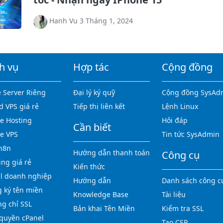
Hanh Vu 3 Tháng 1, 2024
h vụ
Hợp tác
Cộng đồng
 Server Riêng
Đại lý ký quỹ
Cộng đồng SysAd
d VPS giá rẻ
Tiếp thị liên kết
Lệnh Linux
 Hosting
Hỏi đáp
Cần biết
e VPS
Tin tức SysAdmin
n8n
Hướng dẫn thanh toán
Công cụ
ing giá rẻ
Kiến thức
l doanh nghiệp
Hướng dẫn
Danh sách công c
 ký tên miền
Knowledge Base
Tài liệu
g chỉ SSL
Bản khai Tên Miền
Kiểm tra SSL
quyền cPanel
Tạo CSR