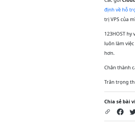
định về hỗ tr
trị VPS của m
123HOST hy vọ
luôn làm việc
hơn.
Chân thành c
Trân trọng t
Chia sẻ bài v