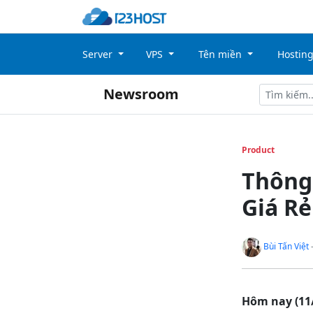
Server
VPS
Tên miền
Hostin
Newsroom
Product
Thông 
Giá Rẻ
Bùi Tấn Việt
-
Hôm nay (11