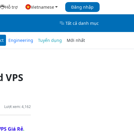
Hỗ trợ
Vietnamese
Đăng nhập
Tất cả danh mục
ct
Engineering
Tuyển dụng
Mới nhất
d VPS
Lượt xem: 4,162
VPS Giá Rẻ
.