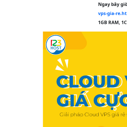
Ngay bây giờ
vps-gia-re.h
1GB RAM, 1CP