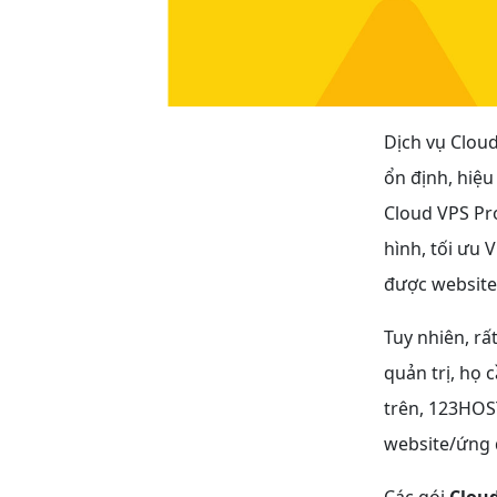
Dịch vụ Clou
ổn định, hiệu
Cloud VPS Pro
hình, tối ưu 
được website
Tuy nhiên, rấ
quản trị, họ 
trên, 123HOS
website/ứng d
Các gói
Cloud