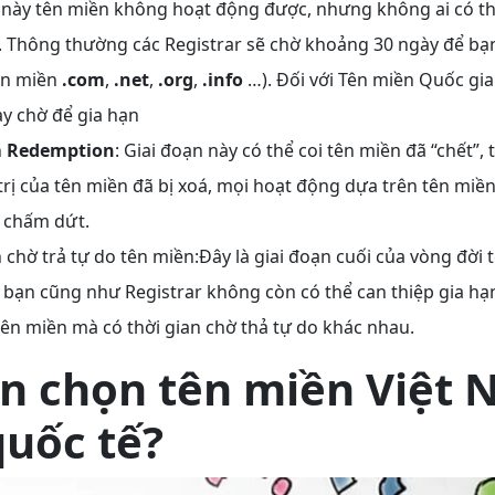
n này tên miền không hoạt động được, nhưng không ai có th
. Thông thường các Registrar sẽ chờ khoảng 30 ngày để bạn
tên miền
.com
,
.net
,
.org
,
.info
…). Đối với Tên miền Quốc gia
ày chờ để gia hạn
n
Redemption
: Giai đoạn này có thể coi tên miền đã “chết”,
trị của tên miền đã bị xoá, mọi hoạt động dựa trên tên miền
ị chấm dứt.
 chờ trả tự do tên miền:Đây là giai đoạn cuối của vòng đời 
 bạn cũng như Registrar không còn có thể can thiệp gia hạn
tên miền mà có thời gian chờ thả tự do khác nhau.
ên chọn tên miền Việt
quốc tế?