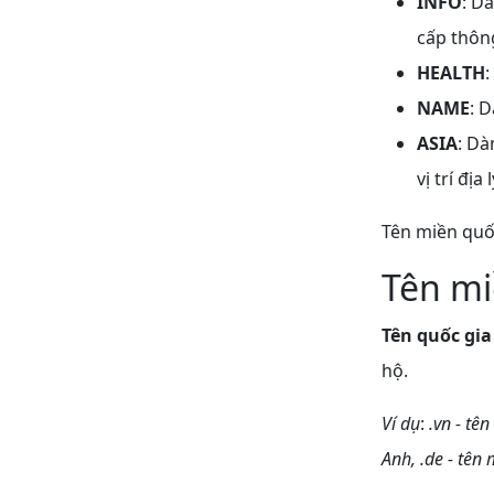
INFO
: D
cấp thông
HEALTH
:
NAME
: 
ASIA
: Dà
vị trí địa
Tên miền quố
Tên mi
Tên quốc gia
hộ.
Ví dụ
:
.vn - tê
Anh, .de - tên