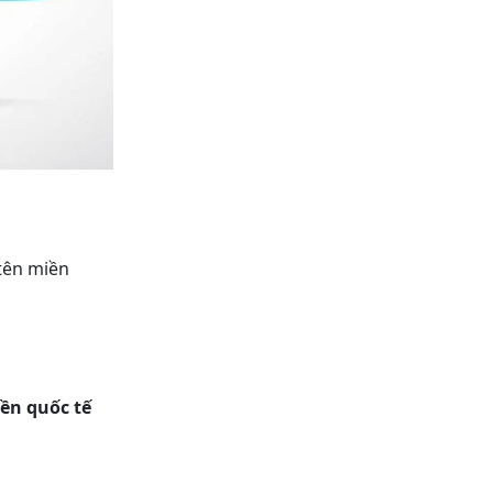
tên miền
ền quốc tế