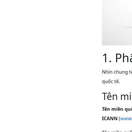
1. Ph
Nhìn chung tê
quốc tế.
Tên mi
Tên miền quố
ICANN
(
www.