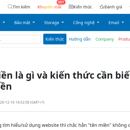
Tìm kiếm
Khuyến mãi
Kiến thức
Đánh giá
g
Bảo mật
Storage
Công nghệ
Email
Kiến thức
Hướng dẫn
Company
Produ
ền là gì và kiến thức cần biế
iền
20-12-16 14:52:58 (GMT+7)
 tìm hiểu/sử dụng website thì chắc hẳn "tên miền" không c