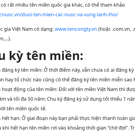
 có rất nhiều tên miền quốc gia khác, có thể tham khảo
acnuoc.vn/duoi-ten-mien-cac-nuoc-va-vung-lanh-tho/
c gia Việt Nam có dạng:
www.tencongty.vn
(hoặc .com.vn, .n
,...).
u kỳ tên miền:
 đăng ký tên miền: Ở thời điểm này, vẫn chưa có ai đăng ký
ân hay tổ chức nào cũng có thể đăng ký tên miền miễn sao 
 hoạt động của tên miền: Đối với tên miền Việt Nam thì đượ
ăm và tối đa 50 năm; Chu kỳ đăng ký sử dụng tối thiểu 1 năm
với tên miền quốc tế.
 hết hạn: Ở giai đoạn này bạn phải thực hiện thanh toán gi
 khi hết hạn tên miền rơi vào khoảng thời gian “chờ đợi”. 