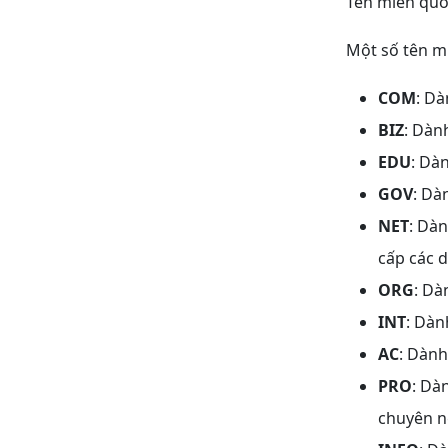
Tên miền quốc
Một số tên m
COM
: Dà
BIZ
: Dàn
EDU
: Dà
GOV
: Dà
NET
: Dàn
cấp các d
ORG
: Dà
INT
: Dàn
AC
: Dành
PRO
: Dà
chuyên n