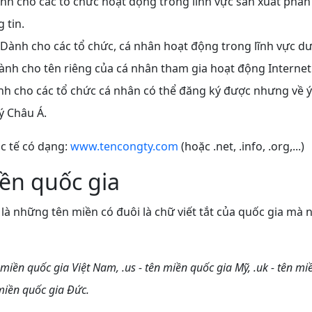
ành cho các tổ chức hoạt động trong lĩnh vực sản xuất phân
 tin.
 Dành cho các tổ chức, cá nhân hoạt động trong lĩnh vực dượ
Dành cho tên riêng của cá nhân tham gia hoạt động Internet
nh cho các tổ chức cá nhân có thể đăng ký được nhưng về ý
 lý Châu Á.
c tế có dạng:
www.tencongty.com
(hoặc .net, .info, .org,...)
ền quốc gia
là những tên miền có đuôi là chữ viết tắt của quốc gia mà
n miền quốc gia Việt Nam, .us - tên miền quốc gia Mỹ, .uk - tên mi
 miền quốc gia Đức.