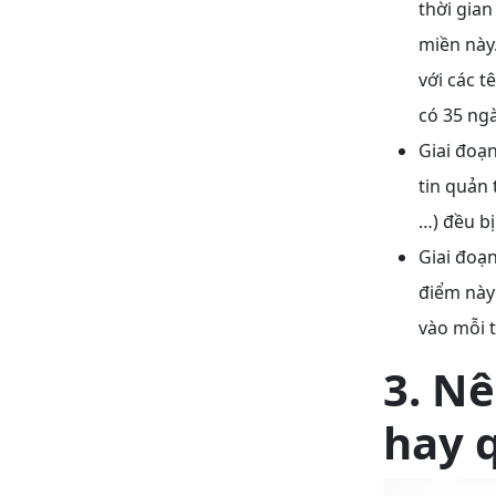
thời gia
miền này
với các 
có 35 ng
Giai đoạ
tin quản 
…) đều b
Giai đoạn
điểm này
vào mỗi 
3. N
hay 