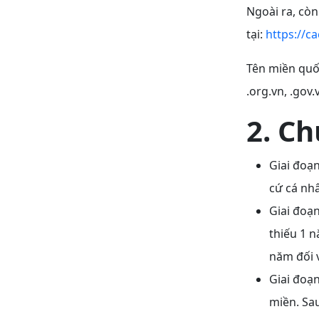
Ngoài ra, còn
tại:
https://c
Tên miền quố
.org.vn, .gov.vn
2. Ch
Giai đoạn
cứ cá nh
Giai đoạn
thiếu 1 n
năm đối 
Giai đoạn
miền. Sau