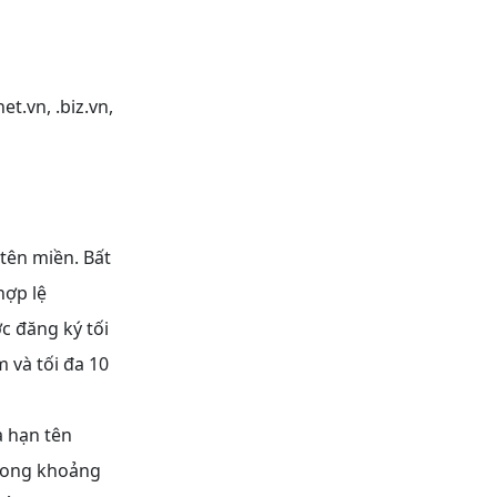
et.vn, .biz.vn,
 tên miền. Bất
hợp lệ
c đăng ký tối
 và tối đa 10
a hạn tên
Trong khoảng