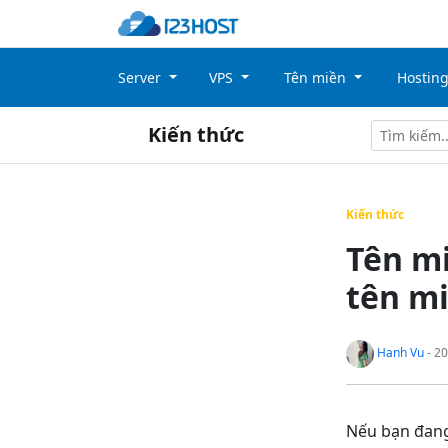
Server
VPS
Tên miền
Hostin
Kiến thức
Kiến thức
Tên mi
tên m
Hanh Vu
- 20
Nếu bạn đang