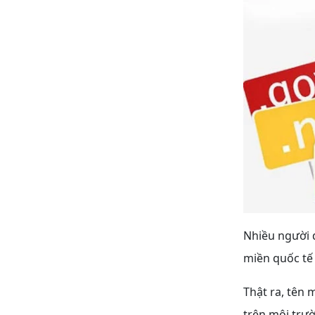
Nhiều người 
miền quốc tế
Thật ra, tên 
trên môi trườ