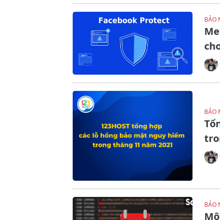
BẢO 
Me
cho
BẢO 
Tổ
tr
BẢO 
Một