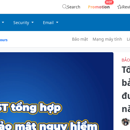
Search
Promotion
Rev
g
Security
Email
Bảo mật
Mạng máy tính
L
ours
BẢO
T
b
đ
n