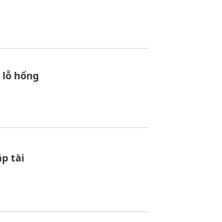
 lỗ hổng
p tài