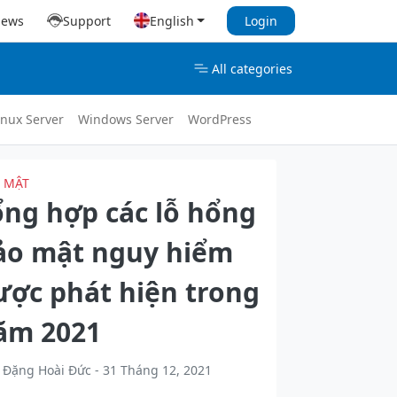
iews
Support
English
Login
All categories
inux Server
Windows Server
WordPress
 MẬT
ổng hợp các lỗ hổng
ảo mật nguy hiểm
ược phát hiện trong
ăm 2021
Đặng Hoài Đức - 31 Tháng 12, 2021