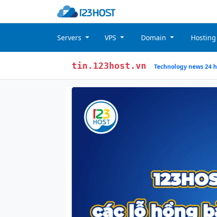
Servers
VPS
Domain
Hostin
tin.123host.vn
Technology news 24 h