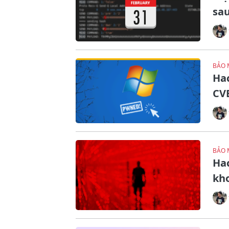
sa
BẢO 
Hac
CVE
BẢO 
Ha
kh