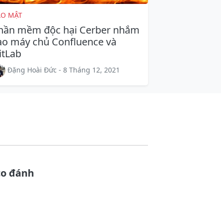
ẢO MẬT
hần mềm độc hại Cerber nhắm
ào máy chủ Confluence và
itLab
Đặng Hoài Đức - 8 Tháng 12, 2021
co đánh