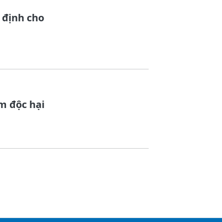
 định cho
m độc hại