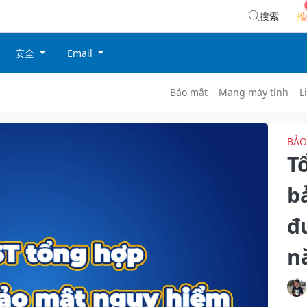
搜索
推
安全
Email
Bảo mật
Mạng máy tính
L
BẢO
T
b
đ
n