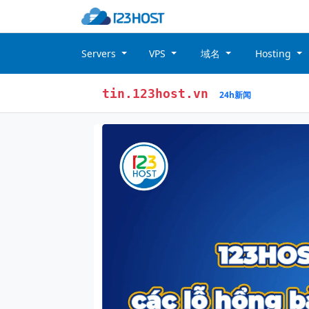
Servers
VPS
域名
Hosting
tin.123host.vn
24h新闻