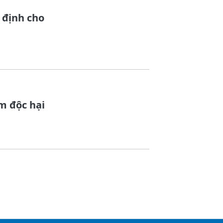
 định cho
m độc hại