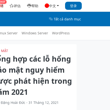
销
评估
帮助
中文
登录
Tất cả danh mục
inux Server
Windows Server
WordPress
 MẬT
ổng hợp các lỗ hổng
ảo mật nguy hiểm
ược phát hiện trong
ăm 2021
Đặng Hoài Đức - 31 Tháng 12, 2021