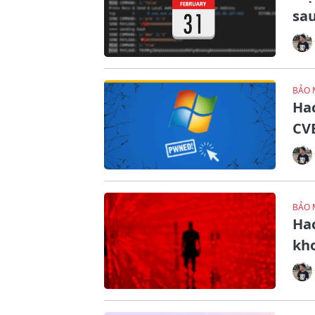
sa
BẢO 
Hac
CVE
BẢO 
Ha
kh