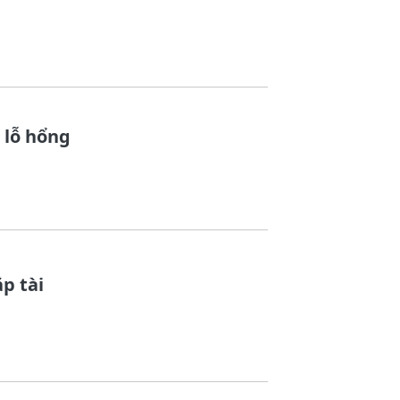
 lỗ hổng
p tài