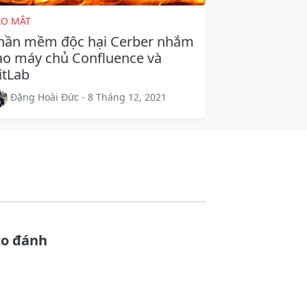
ẢO MẬT
hần mềm độc hại Cerber nhắm
ào máy chủ Confluence và
itLab
Đặng Hoài Đức - 8 Tháng 12, 2021
co đánh