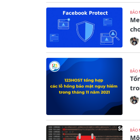
BẢO 
Me
cho
BẢO 
Tổ
tr
BẢO 
Một