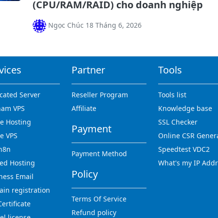
(CPU/RAM/RAID) cho doanh nghiệp
Ngọc Chúc 18 Tháng 6, 2026
vices
Partner
Tools
cated Server
Reseller Program
Tools list
nam VPS
Affiliate
Knowledge base
 Hosting
SSL Checker
Payment
e VPS
Online CSR Gener
n8n
Speedtest VDC2
Payment Method
ed Hosting
What's my IP Add
Policy
ness Email
in registration
Terms Of Service
ertificate
Refund policy
el license