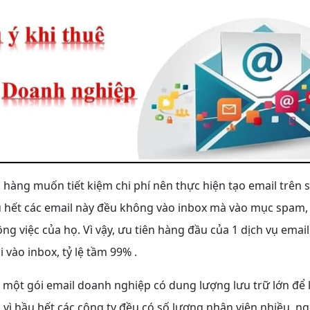
hàng muốn tiết kiệm chi phí nên thực hiện tạo email trên s
u hết các email này đều không vào inbox mà vào mục spam,
g việc của họ. Vì vậy, ưu tiên hàng đầu của 1 dịch vụ emai
 vào inbox, tỷ lệ tầm 99% .
 một gói email doanh nghiệp có dung lượng lưu trữ lớn để 
l vì hầu hết các công ty đều có số lượng nhân viên nhiều, ng