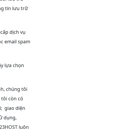
g tin lưu trữ
 cấp dịch vụ
ọc email spam
.
ãy lựa chọn
h, chúng tôi
 tôi còn có
i; giao diện
ử dụng,
 123HOST luôn