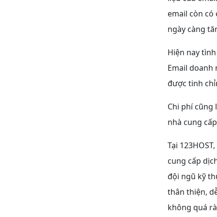
email còn có c
ngày càng tăn
Hiện nay tình
Email doanh 
được tinh ch
Chi phí cũng 
nhà cung cấp 
Tại 123HOST, 
cung cấp dịch
đội ngũ kỹ th
thân thiện, 
không quá rà