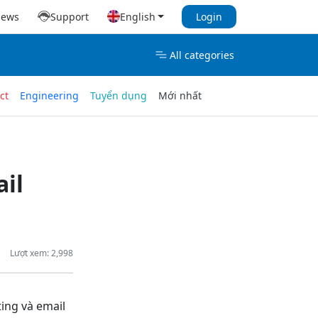
iews
Support
English
Login
All categories
ct
Engineering
Tuyển dụng
Mới nhất
il
Lượt xem: 2,998
ing và email