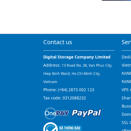
Contact us
Ser
Digital Storage Company Limited
Dedi
Address:
Viet
13 Road No. 38, Van Phuc City,
NVMe
Hiep Binh Ward, Ho Chi Minh City,
NVM
Vietnam
Phone:
(+84) 2873 002 123
VPS 
Tax code: 0312088232
Shar
Busi
Doma
SSL C
cPan