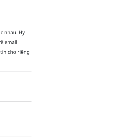
ác nhau. Hy
về email
tín cho riêng