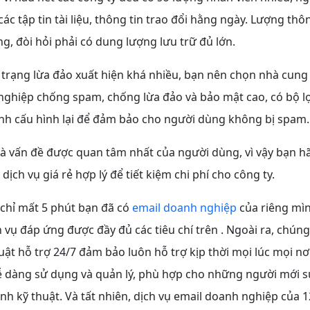
ác tập tin tài liệu, thông tin trao đổi hằng ngày. Lượng thôn
g, đòi hỏi phải có dung lượng lưu trữ đủ lớn.
 trạng lừa đảo xuất hiện khá nhiều, bạn nên chọn nhà cung
nghiệp chống spam, chống lừa đảo và bảo mật cao, có bộ l
ỉnh cấu hình lại để đảm bảo cho người dùng không bị spam
là vấn đề được quan tâm nhất của người dùng, vì vậy bạn h
dịch vụ giá rẻ hợp lý để tiết kiệm chi phí cho công ty.
chỉ mất 5 phút bạn đã có
email doanh nghiệp
của riêng mìn
 vụ đáp ứng được đầy đủ các tiêu chí trên . Ngoài ra, chúng
uật hỗ trợ 24/7 đảm bảo luôn hỗ trợ kịp thời mọi lúc mọi nơ
dễ dàng sử dụng và quản lý, phù hợp cho những người mới s
nh kỹ thuật. Và tất nhiên, dịch vụ email doanh nghiệp của