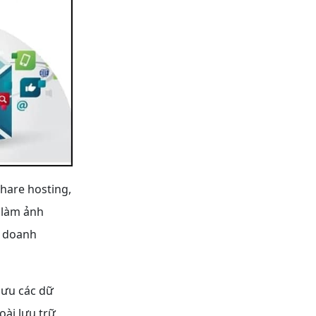
hare hosting,
 làm ảnh
l doanh
lưu các dữ
oài lưu trữ