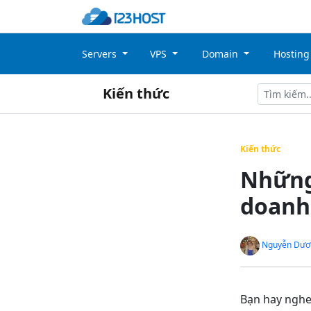
Servers
VPS
Domain
Hostin
Kiến thức
Kiến thức
Những 
doanh
Nguyễn Dươ
Bạn hay nghe 