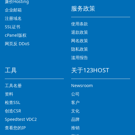
廉价Hosting
服务政策
企业邮箱
注册域名
使用条款
SSL证书
退款政策
cPanel版权
网名政策
网页反 DDoS
隐私政策
滥用报告
工具
关于123HOST
工具名册
Newsroom
资料
公司
检查SSL
客户
创造CSR
文化
Speedtest VDC2
品牌
查看您的IP
推销