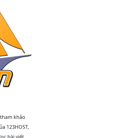
 tham khảo
của 123HOST,
ọc bài viết