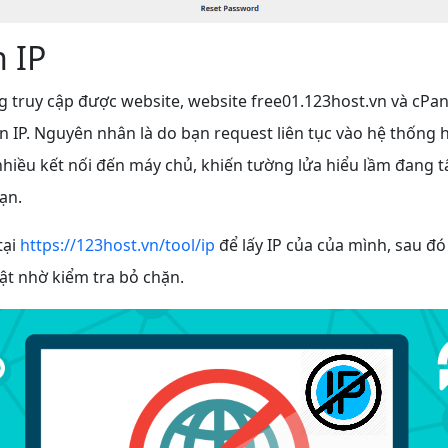
n IP
 truy cập được website, website free01.123host.vn và cPane
n IP. Nguyên nhân là do bạn request liên tục vào hệ thống 
hiều kết nối đến máy chủ, khiến tường lửa hiểu lầm đang t
bạn.
tại
https://123host.vn/tool/ip
để lấy IP của của mình, sau đó
ật nhờ kiểm tra bỏ chặn.