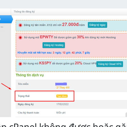
ập cPanel không được hoặc gặp