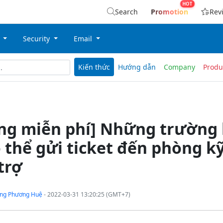
Search
Promotion
Rev
g
Security
Email
Kiến thức
Hướng dẫn
Company
Produ
ing miễn phí] Những trường
 thể gửi ticket đến phòng k
trợ
ng Phương Huệ
- 2022-03-31 13:20:25 (GMT+7)