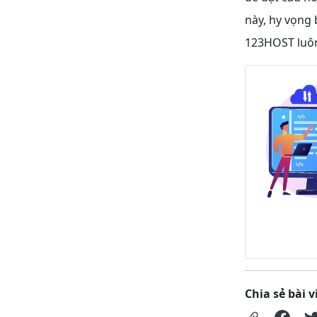
này, hy vọng 
123HOST luôn 
Chia sẻ bài v