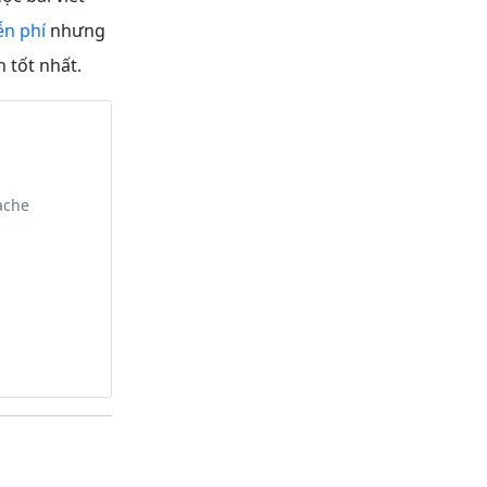
ễn phí
nhưng
h tốt nhất.
ache