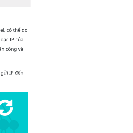
l, có thể do
hoặc IP của
ấn công và
 gửi IP đến