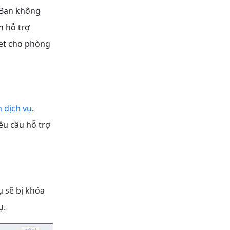
 Bạn không
n hỗ trợ
ket cho phòng
n dịch vụ
.
êu cầu hỗ trợ
ụ sẽ bị khóa
ụ.