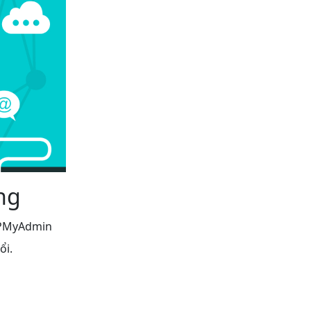
ng
HPMyAdmin
ổi.