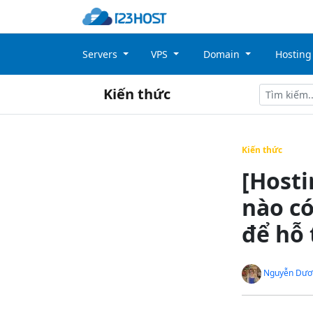
Servers
VPS
Domain
Hostin
Kiến thức
Kiến thức
[Host
nào có
để hỗ 
Nguyễn Dươ