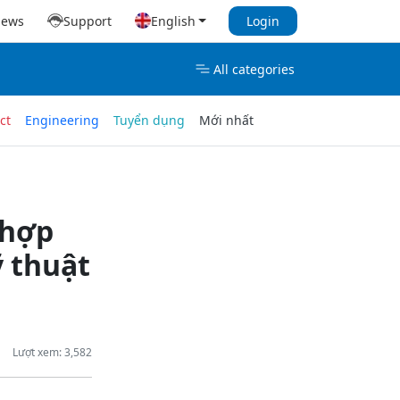
iews
Support
English
Login
All categories
ct
Engineering
Tuyển dụng
Mới nhất
 hợp
ỹ thuật
Lượt xem: 3,582