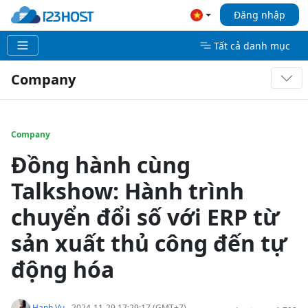
Đăng nhập
Tất cả danh mục
Company
Company
Đồng hành cùng
Talkshow: Hành trình
chuyển đổi số với ERP từ
sản xuất thủ công đến tự
động hóa
Hanh Vu
- 2024-11-29 17:29:17 (GMT+7)