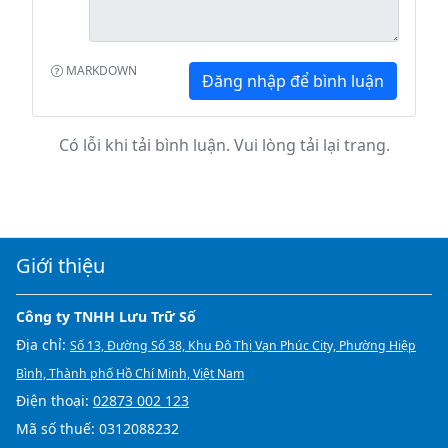
MARKDOWN
Đăng nhập để bình luận
Có lỗi khi tải bình luận. Vui lòng tải lại trang.
Giới thiệu
Công ty TNHH Lưu Trữ Số
Địa chỉ:
Số 13, Đường Số 38, Khu Đô Thị Vạn Phúc City, Phường Hiệp
Bình, Thành phố Hồ Chí Minh, Việt Nam
Điện thoại:
02873 002 123
Mã số thuế: 0312088232