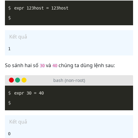
_
Kết quả
So sánh hai số
và
chúng ta dùng lệnh sau:
30
40
bash (non-root)
_
Kết quả