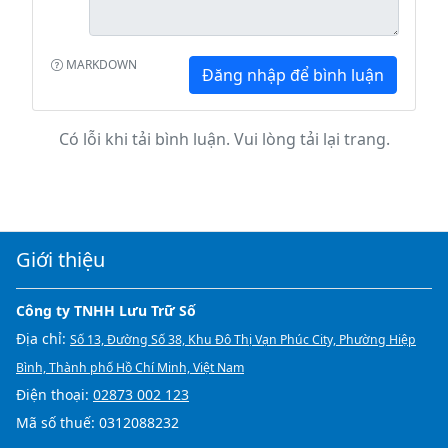
MARKDOWN
Đăng nhập để bình luận
Có lỗi khi tải bình luận. Vui lòng tải lại trang.
Giới thiệu
Công ty TNHH Lưu Trữ Số
Địa chỉ:
Số 13, Đường Số 38, Khu Đô Thị Vạn Phúc City, Phường Hiệp
Bình, Thành phố Hồ Chí Minh, Việt Nam
Điện thoại:
02873 002 123
Mã số thuế: 0312088232