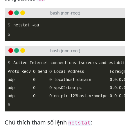
bash (non-root)
_
bash (non-root)
Active Internet connections (servers and establishe
Proto Recv-Q Send-Q Local Address           Foreign A
udp        0      0 localhost:domain        0.0.0.0:*
udp        0      0 vps02:bootpc            0.0.0.0:*
_
Chú thích tham số lệnh
:
netstat