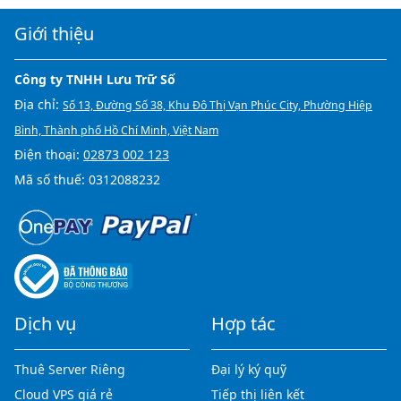
Giới thiệu
Công ty TNHH Lưu Trữ Số
Địa chỉ:
Số 13, Đường Số 38, Khu Đô Thị Vạn Phúc City, Phường Hiệp
Bình, Thành phố Hồ Chí Minh, Việt Nam
Điện thoại:
02873 002 123
Mã số thuế: 0312088232
Dịch vụ
Hợp tác
Thuê Server Riêng
Đại lý ký quỹ
Cloud VPS giá rẻ
Tiếp thị liên kết