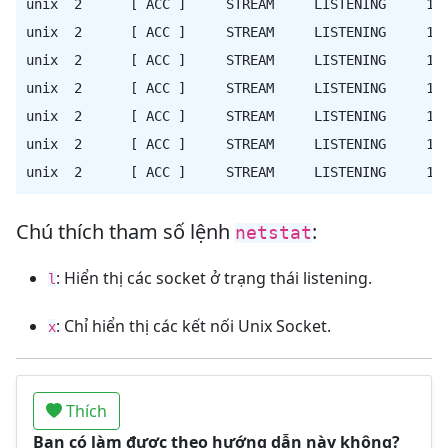
unix  2      [ ACC ]     STREAM     LISTENING     147
unix  2      [ ACC ]     STREAM     LISTENING     147
unix  2      [ ACC ]     STREAM     LISTENING     147
unix  2      [ ACC ]     STREAM     LISTENING     147
unix  2      [ ACC ]     STREAM     LISTENING     147
unix  2      [ ACC ]     STREAM     LISTENING     197
Chú thích tham số lệnh
:
netstat
: Hiển thị các socket ở trạng thái listening.
l
: Chỉ hiển thị các kết nối Unix Socket.
x
Thích
Bạn có làm được theo hướng dẫn này không?