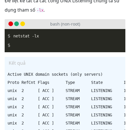
Để liệt kê tất cả các cổng UNIX Listening chúng ta sử
dụng tham số
.
-lx
bash (non-root)
_
Kết quả
Active UNIX domain sockets (only servers)

Proto RefCnt Flags       Type       State         I-N
unix  2      [ ACC ]     STREAM     LISTENING     147
unix  2      [ ACC ]     STREAM     LISTENING     147
unix  2      [ ACC ]     STREAM     LISTENING     151
unix  2      [ ACC ]     STREAM     LISTENING     147
unix  2      [ ACC ]     STREAM     LISTENING     147