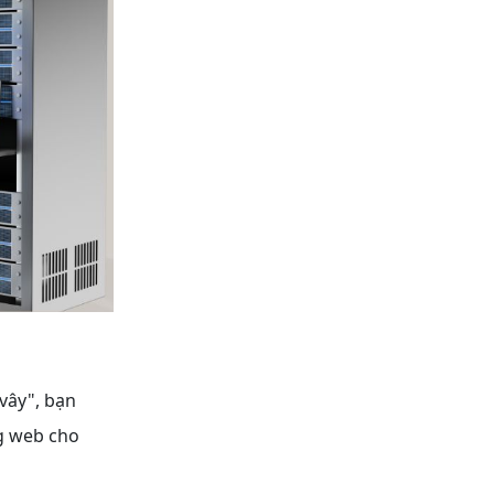
vây", bạn
ng web cho