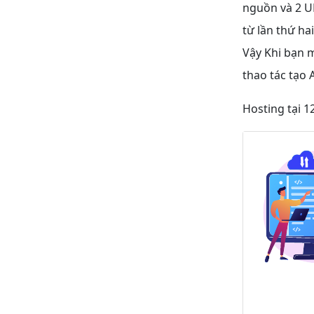
nguồn và 2 U
từ lần thứ h
Vậy Khi bạn m
thao tác tạo A
Hosting tại 