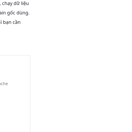
 chạy dữ liệu
ain gốc dùng.
ì bạn cần
ache