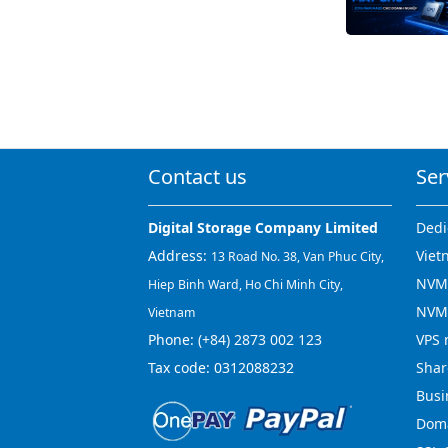
Contact us
Ser
Digital Storage Company Limited
Dedi
Address:
Viet
13 Road No. 38, Van Phuc City,
NVMe
Hiep Binh Ward, Ho Chi Minh City,
NVM
Vietnam
Phone:
(+84) 2873 002 123
VPS 
Tax code: 0312088232
Shar
Busi
Doma