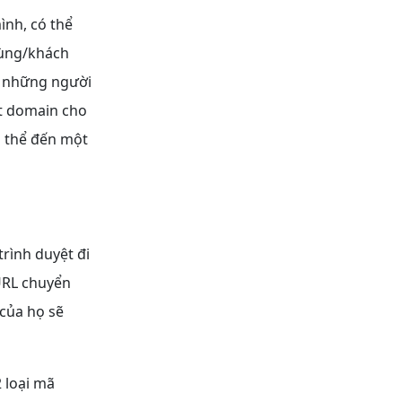
ình, có thể
dùng/khách
ả những người
t domain cho
ụ thể đến một
rình duyệt đi
URL chuyển
 của họ sẽ
2 loại mã