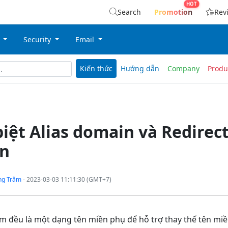
Search
Promotion
Rev
g
Security
Email
Kiến thức
Hướng dẫn
Company
Produ
iệt Alias domain và Redirec
n
ng Trâm
- 2023-03-03 11:11:30 (GMT+7)
m đều là một dạng tên miền phụ để hỗ trợ thay thế tên miề