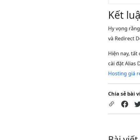
Kết lu
Hy vọng rằng 
và Redirect 
Hiện nay, tất
cài đặt Alia
Hosting giá r
Chia sẻ bài v
Bài viết