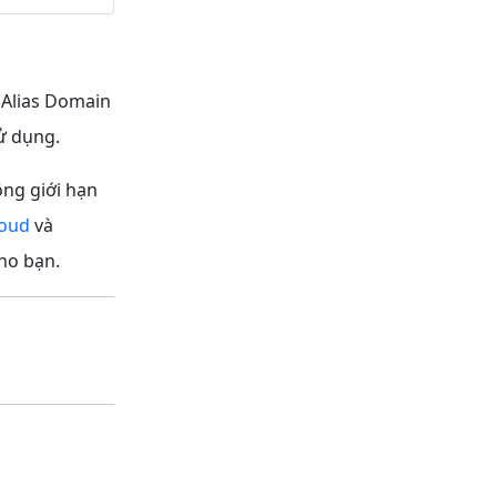
ề Alias Domain
ử dụng.
ông giới hạn
loud
và
ho bạn.