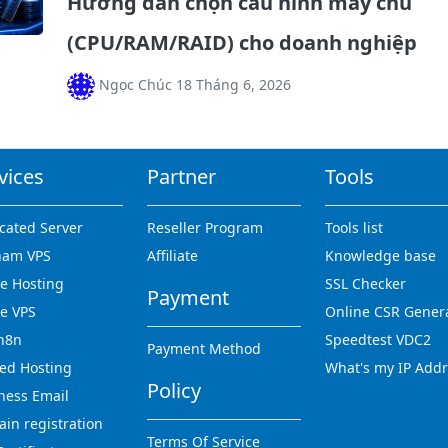
Hướng dẫn chọn cấu hình máy chủ
(CPU/RAM/RAID) cho doanh nghiệp
Ngọc Chúc 18 Tháng 6, 2026
vices
Partner
Tools
cated Server
Reseller Program
Tools list
nam VPS
Affiliate
Knowledge base
 Hosting
SSL Checker
Payment
e VPS
Online CSR Gener
n8n
Speedtest VDC2
Payment Method
ed Hosting
What's my IP Add
Policy
ness Email
in registration
Terms Of Service