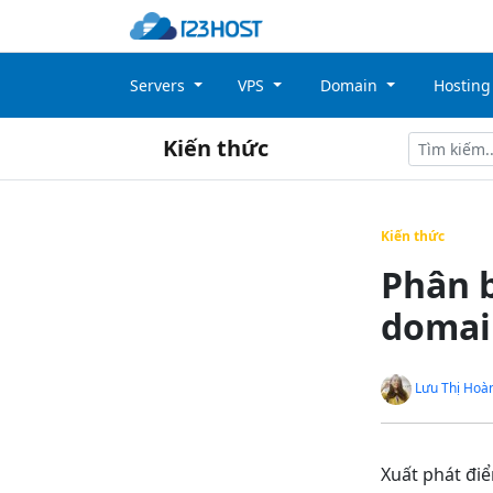
Servers
VPS
Domain
Hostin
Kiến thức
Kiến thức
Phân b
domai
Lưu Thị Hoà
Xuất phát điể