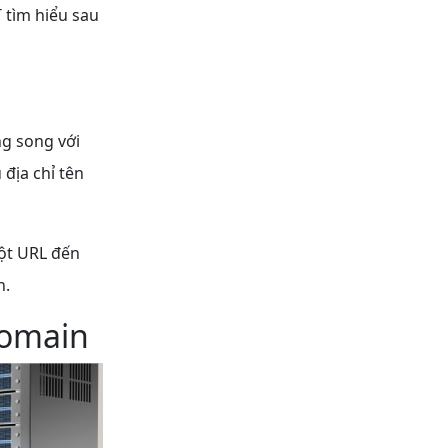
 tìm hiểu sau
ng song với
địa chỉ tên
ột URL đến
n.
domain