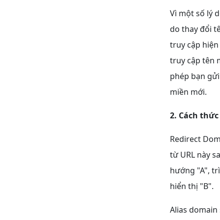
Vì một số lý 
do thay đổi 
truy cập hiệ
truy cập tên
phép bạn gửi
miền mới.
2. Cách thức
Redirect Doma
từ URL này s
hướng "A", tr
hiển thị "B".
Alias domain 