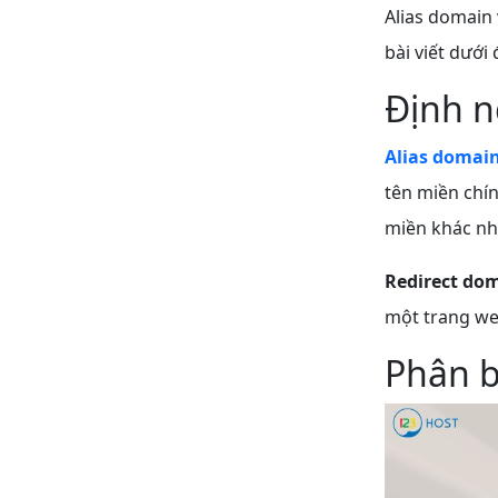
Alias domain
bài viết dưới 
Định n
Alias domai
tên miền chín
miền khác nh
Redirect do
một trang web
Phân b