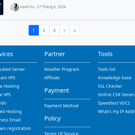
Hanh Vu - 27 Tháng 6, 2024
1
2
3
>
»
vices
Partner
Tools
cated Server
Reseller Program
Tools list
nam VPS
Affiliate
Knowledge base
 Hosting
SSL Checker
Payment
e VPS
Online CSR Gener
n8n
Speedtest VDC2
Payment Method
ed Hosting
What's my IP Add
Policy
ness Email
in registration
Terms Of Service