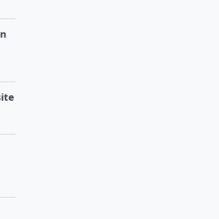
ạn
ite