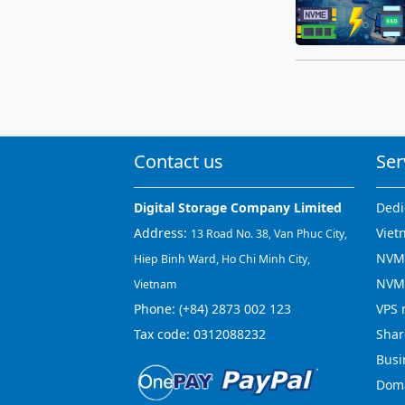
Contact us
Ser
Digital Storage Company Limited
Dedi
Address:
Viet
13 Road No. 38, Van Phuc City,
NVMe
Hiep Binh Ward, Ho Chi Minh City,
NVM
Vietnam
Phone:
(+84) 2873 002 123
VPS 
Tax code: 0312088232
Shar
Busi
Doma