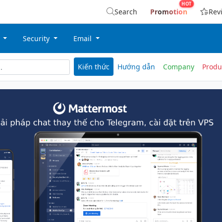
Search
Promotion
Rev
g
Security
Email
Kiến thức
Hướng dẫn
Company
Produ