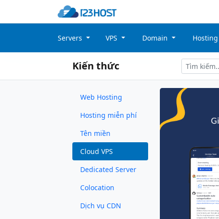
Servers
VPS
Domain
Hostin
Kiến thức
Web Hosting
Hosting miễn phí
Tên miền
Cloud VPS
Dedicated Server
Colocation
Dịch vụ CDN