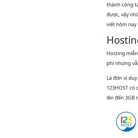
thành công t
được, vậy nh
viết hôm nay 
Hostin
Hosting miễn 
phí nhưng vẫ
Là đơn vị duy
123HOST có d
lên đến 3GB 