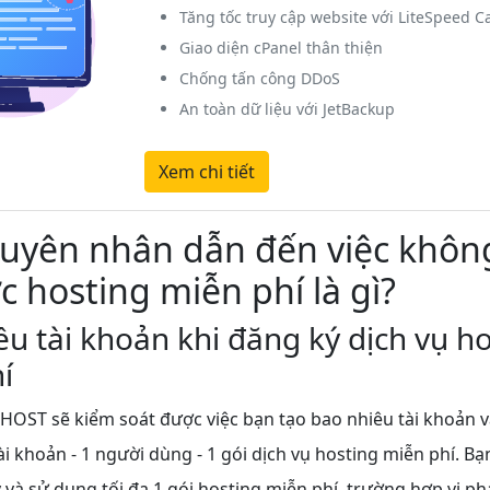
Tăng tốc truy cập website với LiteSpeed C
Giao diện cPanel thân thiện
Chống tấn công DDoS
An toàn dữ liệu với JetBackup
Xem chi tiết
uyên nhân dẫn đến việc khôn
c hosting miễn phí là gì?
ều tài khoản khi đăng ký dịch vụ h
hí
OST sẽ kiểm soát được việc bạn tạo bao nhiêu tài khoản và
ài khoản - 1 người dùng - 1 gói dịch vụ hosting miễn phí. Bạ
và sử dụng tối đa 1 gói hosting miễn phí, trường hợp vi phạ