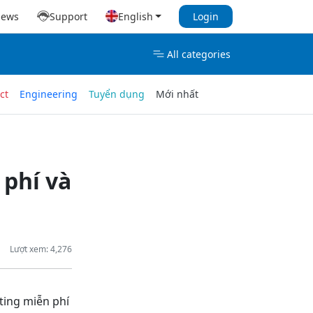
iews
Support
English
Login
All categories
ct
Engineering
Tuyển dụng
Mới nhất
phí và
Lượt xem: 4,276
sting miễn phí