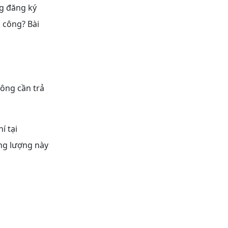
g đăng ký
 công? Bài
hông cần trả
í tại
ng lượng này