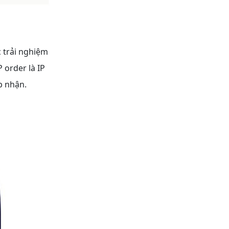
 trải nghiệm
 order là IP
p nhận.