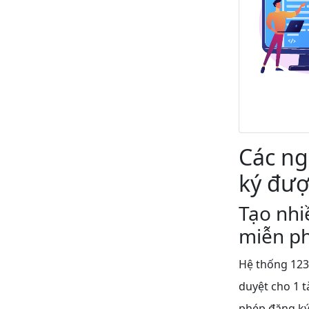
Các ng
ký đượ
Tạo nhi
miễn p
Hệ thống 123H
duyệt cho 1 t
phép đăng ký 