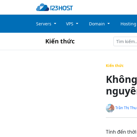
Servers
VPS
Domain
Hostin
Kiến thức
Kiến thức
Không
nguyê
Trần Thị Thu
Tính đến thời