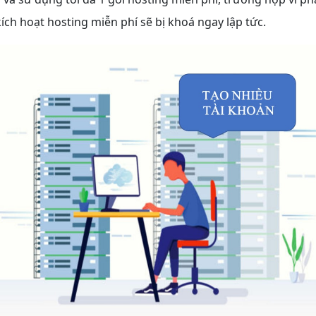
ch hoạt hosting miễn phí sẽ bị khoá ngay lập tức.