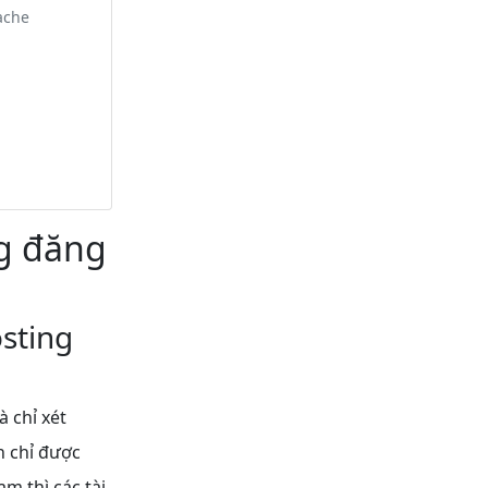
ache
g đăng
osting
 chỉ xét
n chỉ được
m thì các tài