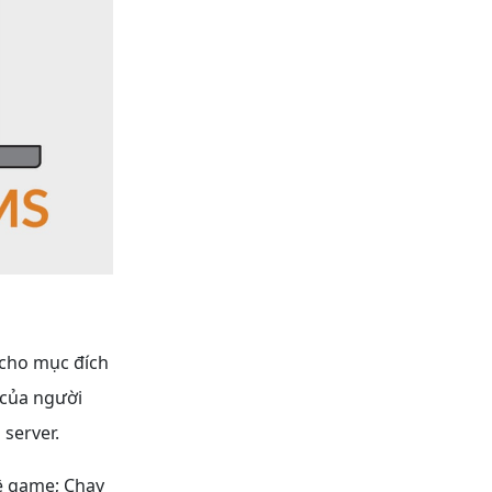
 cho mục đích
 của người
 server.
ề game; Chạy